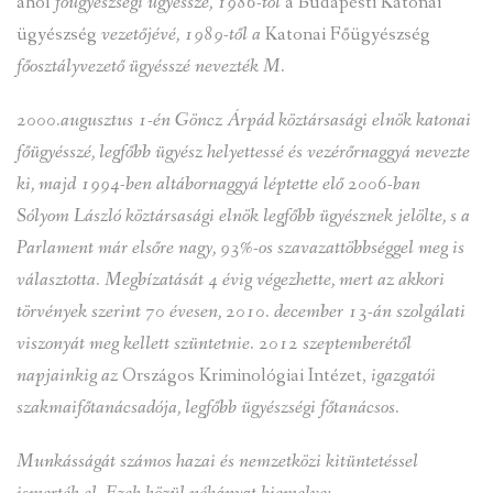
ahol
főügyészségi
ügyésszé, 1986-tól
a Budapesti Katonai
ügyészség
vezetőjévé, 1989-től a
Katonai Főügyészség
főosztályvezető ügyésszé nevezték M.
2000.augusztus 1-én Göncz Árpád köztársasági elnök
katonai
főügyésszé, legfőbb ügyész helyettessé és vezérőrnaggyá nevezte
ki, majd 1994-ben altábornaggyá léptette elő 2006-ban
Sólyom László köztársasági elnök legfőbb ügyésznek jelölte, s a
Parlament már elsőre nagy, 93%-os szavazattöbbséggel meg is
választotta. Megbízatását 4 évig végezhette, mert az akkori
törvények szerint 70 évesen, 2010. december 13-án szolgálati
viszonyát meg kellett szüntetnie. 2012 szeptemberétől
napjainkig az
Országos Kriminológiai Intézet,
igazgatói
szakmaifőtanácsadója, legfőbb ügyészségi főtanácsos.
Munkásságát számos hazai és nemzetközi kitüntetéssel