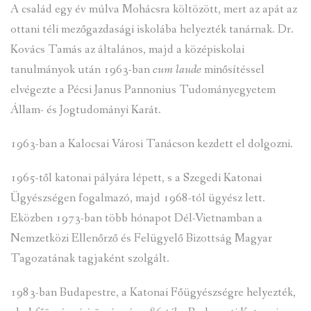
A család egy év múlva Mohácsra költözött, mert az apát az
ottani téli mezőgazdasági iskolába helyezték tanárnak. Dr.
Kovács Tamás az általános, majd a középiskolai
tanulmányok után 1963-ban
cum laude
minősítéssel
elvégezte a Pécsi Janus Pannonius Tudományegyetem
Állam- és Jogtudományi Karát.
1963-ban a Kalocsai Városi Tanácson kezdett el dolgozni.
1965-től katonai pályára lépett, s a Szegedi Katonai
Ügyészségen fogalmazó, majd 1968-tól ügyész lett.
Eközben 1973-ban több hónapot Dél-Vietnamban a
Nemzetközi Ellenőrző és Felügyelő Bizottság Magyar
Tagozatának tagjaként szolgált.
1983-ban Budapestre, a Katonai Főügyészségre helyezték,