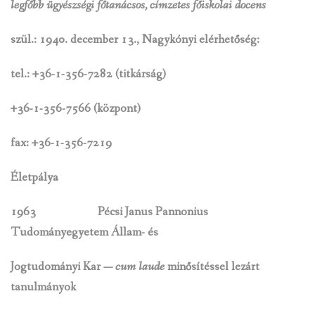
legfőbb ügyészségi főtanácsos, címzetes főiskolai docens
szül.: 1940. december 13., Nagykónyi
elérhetőség:
tel.: +36-1-356-7282 (titkárság)
+36-1-356-7566 (központ)
fax: +36-1-356-7219
Életpálya
1963
Pécsi Janus Pannonius
Tudományegyetem Állam- és
Jogtudományi Kar —
cum laude
minősítéssel lezárt
tanulmányok