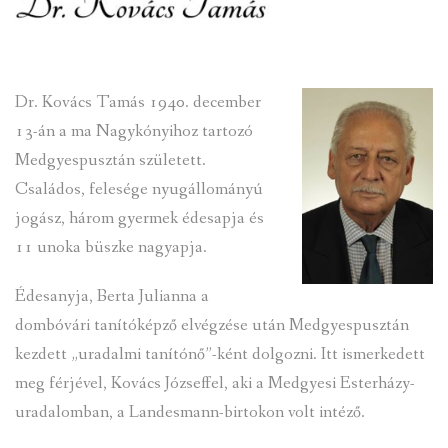
INTÉZMÉNYEK
INFORMÁCIÓK
Dr. Kovács Tamás 1940. december
13-án a ma Nagykónyihoz tartozó
GALÉRIA
Medgyespusztán született.
KAPCSOLAT
Családos, felesége nyugállományú
jogász, három gyermek édesapja és
LETÖLTHETŐ NYOMTATVÁNYOK
11 unoka büszke nagyapja.
VÁLASZTÁS 2026
Édesanyja, Berta Julianna a
dombóvári tanítóképző elvégzése után Medgyespusztán
TELEPÜLÉSIKÉPVISELŐI VAGYONNYILATKOZATOK – 2026.
ÉV
kezdett „uradalmi tanítónő”-ként dolgozni. Itt ismerkedett
meg férjével, Kovács Józseffel, aki a Medgyesi Esterházy-
ROMA NEMZETISÉGI ÖNKORMÁNYZATI KÉPVISELŐK
uradalomban, a Landesmann-birtokon volt intéző.
VAGYONNYILATKOZATA – 2026. ÉV