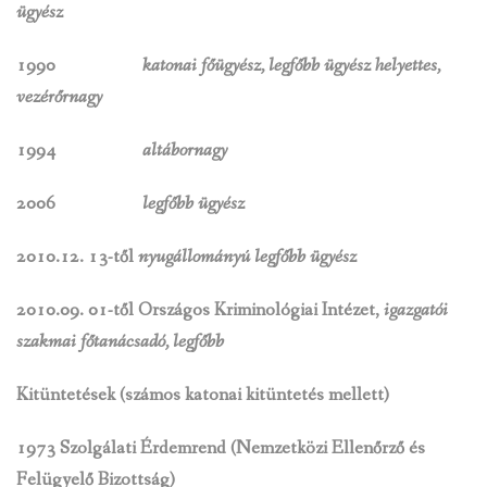
ügyész
1990
katonai főügyész, legfőbb ügyész helyettes,
vezérőrnagy
1994
altábornagy
2006
legfőbb ügyész
2010.12. 13-től
nyugállományú legfőbb ügyész
2010.09. 01-től Országos Kriminológiai Intézet,
igazgatói
szakmai főtanácsadó, legfőbb
Kitüntetések
(számos katonai kitüntetés mellett)
1973 Szolgálati Érdemrend (Nemzetközi Ellenőrző és
Felügyelő Bizottság)