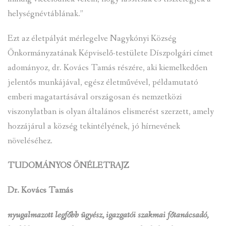
helységnévtáblának.”
Ezt az életpályát mérlegelve Nagykónyi Község
Önkormányzatának Képviselő-testülete Díszpolgári címet
adományoz, dr. Kovács Tamás részére, aki kiemelkedően
jelentős munkájával, egész életművével, példamutató
emberi magatartásával országosan és nemzetközi
viszonylatban is olyan általános elismerést szerzett, amely
hozzájárul a község tekintélyének, jó hírnevének
növeléséhez.
TUDOMÁNYOS ÖNÉLETRAJZ
Dr. Kovács Tamás
nyugalmazott legfőbb ügyész, igazgatói szakmai főtanácsadó,