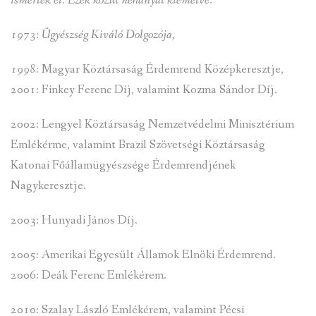
ismerték el. Ezek közül néhányat kiemelve:
1973: Ügyészség Kiváló Dolgozója,
1998:
Magyar Köztársaság Érdemrend Középkeresztje,
2001: Finkey Ferenc Díj, valamint Kozma Sándor Díj.
2002: Lengyel Köztársaság Nemzetvédelmi Minisztérium
Emlékérme, valamint Brazil Szövetségi Köztársaság
Katonai Főállamügyészsége Érdemrendjének
Nagykeresztje.
2003: Hunyadi János Díj.
2005: Amerikai Egyesült Államok Elnöki Érdemrend.
2006: Deák Ferenc Emlékérem.
2010: Szalay László Emlékérem, valamint Pécsi