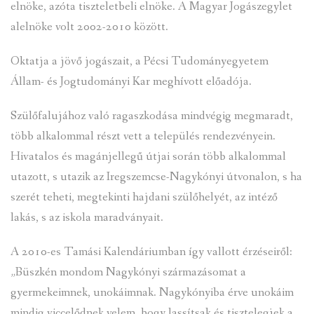
elnöke, azóta tiszteletbeli elnöke. A Magyar Jogászegylet
alelnöke volt 2002-2010 között.
Oktatja a jövő jogászait, a Pécsi Tudományegyetem
Állam- és Jogtudományi Kar meghívott előadója.
Szülőfalujához való ragaszkodása mindvégig megmaradt,
több alkalommal részt vett a település rendezvényein.
Hivatalos és magánjellegű útjai során több alkalommal
utazott, s utazik az Iregszemcse-Nagykónyi útvonalon, s ha
szerét teheti, megtekinti hajdani szülőhelyét, az intéző
lakás, s az iskola maradványait.
A 2010-es Tamási Kalendáriumban így vallott érzéseiről:
„Büszkén mondom Nagykónyi származásomat a
gyermekeimnek, unokáimnak. Nagykónyiba érve unokáim
mindig viccelődnek velem, hogy lassítsak és tisztelegjek a