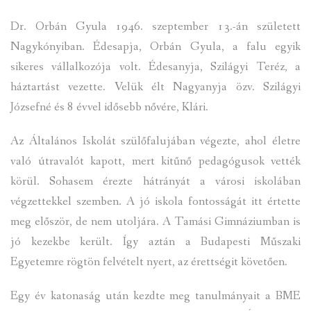
Dr. Orbán Gyula 1946. szeptember 13.-án született
INTÉZMÉNYEK
Nagykónyiban. Édesapja, Orbán Gyula, a falu egyik
INFORMÁCIÓK
sikeres vállalkozója volt. Édesanyja, Szilágyi Teréz, a
háztartást vezette. Velük élt Nagyanyja özv. Szilágyi
GALÉRIA
Józsefné és 8 évvel idősebb nővére, Klári.
KAPCSOLAT
Az Általános Iskolát szülőfalujában végezte, ahol életre
való útravalót kapott, mert kitűnő pedagógusok vették
LETÖLTHETŐ NYOMTATVÁNYOK
körül. Sohasem érezte hátrányát a városi iskolában
VÁLASZTÁS 2026
végzettekkel szemben. A jó iskola fontosságát itt értette
meg először, de nem utoljára. A Tamási Gimnáziumban is
TELEPÜLÉSIKÉPVISELŐI VAGYONNYILATKOZATOK – 2026.
jó kezekbe került. Így aztán a Budapesti Műszaki
ÉV
Egyetemre rögtön felvételt nyert, az érettségit követően.
ROMA NEMZETISÉGI ÖNKORMÁNYZATI KÉPVISELŐK
VAGYONNYILATKOZATA – 2026. ÉV
Egy év katonaság után kezdte meg tanulmányait a BME