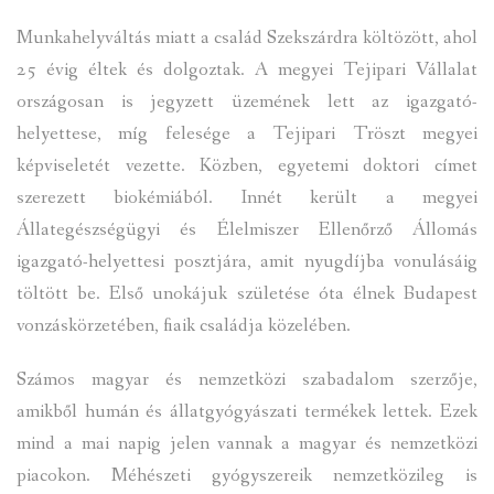
Munkahelyváltás miatt a család Szekszárdra költözött, ahol
25 évig éltek és dolgoztak. A megyei Tejipari Vállalat
országosan is jegyzett üzemének lett az igazgató-
helyettese, míg felesége a Tejipari Tröszt megyei
képviseletét vezette. Közben, egyetemi doktori címet
szerezett biokémiából. Innét került a megyei
Állategészségügyi és Élelmiszer Ellenőrző Állomás
igazgató-helyettesi posztjára, amit nyugdíjba vonulásáig
töltött be. Első unokájuk születése óta élnek Budapest
vonzáskörzetében, fiaik családja közelében.
Számos magyar és nemzetközi szabadalom szerzője,
amikből humán és állatgyógyászati termékek lettek. Ezek
mind a mai napig jelen vannak a magyar és nemzetközi
piacokon. Méhészeti gyógyszereik nemzetközileg is