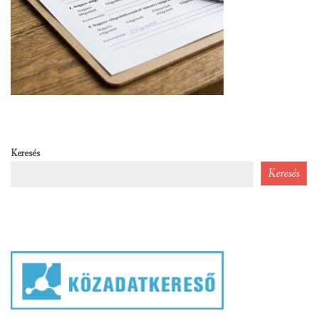
Keresés
Keresés