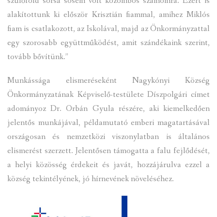
szülőföld sorsa sosem volt közömbös számomra. Ezért is
alakítottunk ki először Krisztián fiammal, amihez Miklós
fiam is csatlakozott, az Iskolával, majd az Önkormányzattal
egy szorosabb együttműködést, amit szándékaink szerint,
tovább bővítünk.”
Munkássága elismeréseként Nagykónyi Község
Önkormányzatának Képviselő-testülete Díszpolgári címet
adományoz Dr. Orbán Gyula részére, aki kiemelkedően
jelentős munkájával, példamutató emberi magatartásával
országosan és nemzetközi viszonylatban is általános
elismerést szerzett. Jelentősen támogatta a falu fejlődését,
a helyi közösség érdekeit és javát, hozzájárulva ezzel a
község tekintélyének, jó hírnevének növeléséhez.