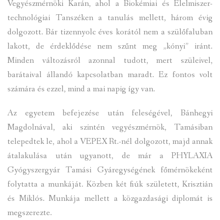
Vegyészmérnöki Karán, ahol a Biokémiai és Élelmiszer-
technológiai Tanszéken a tanulás mellett, három évig
dolgozott. Bár tizennyolc éves korától nem a szülőfaluban
lakott, de érdeklődése nem szűnt meg „kónyi” iránt.
Minden változásról azonnal tudott, mert szüleivel,
barátaival állandó kapcsolatban maradt. Ez fontos volt
számára és ezzel, mind a mai napig így van.
Az egyetem befejezése után feleségével, Bánhegyi
Magdolnával, aki szintén vegyészmérnök, Tamásiban
telepedtek le, ahol a VEPEX Rt.-nél dolgozott, majd annak
átalakulása után ugyanott, de már a PHYLAXIA
Gyógyszergyár Tamási Gyáregységének főmérnökeként
folytatta a munkáját. Közben két fiúk született, Krisztián
és Miklós. Munkája mellett a közgazdasági diplomát is
megszerezte.