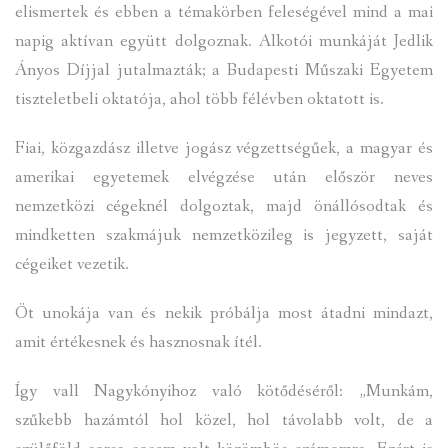
elismertek és ebben a témakörben feleségével mind a mai
napig aktívan együtt dolgoznak. Alkotói munkáját Jedlik
Ányos Díjjal jutalmazták; a Budapesti Műszaki Egyetem
tiszteletbeli oktatója, ahol több félévben oktatott is.
Fiai, közgazdász illetve jogász végzettségűek, a magyar és
amerikai egyetemek elvégzése után először neves
nemzetközi cégeknél dolgoztak, majd önállósodtak és
mindketten szakmájuk nemzetközileg is jegyzett, saját
cégeiket vezetik.
Öt unokája van és nekik próbálja most átadni mindazt,
amit értékesnek és hasznosnak ítél.
Így vall Nagykónyihoz való kötődéséről: „Munkám,
szűkebb hazámtól hol közel, hol távolabb volt, de a