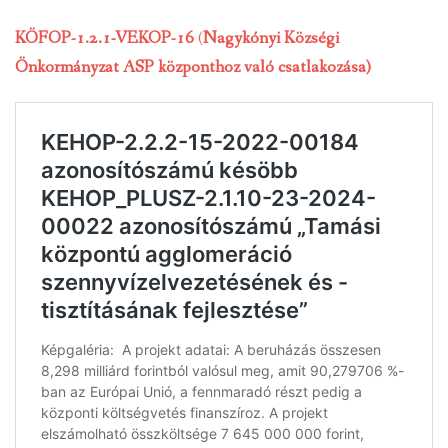
KÖFOP-1.2.1-VEKOP-16
(
Nagykónyi Községi
INTÉZMÉNYEK
Önkormányzat ASP központhoz való csatlakozása)
INFORMÁCIÓK
GALÉRIA
KAPCSOLAT
LETÖLTHETŐ NYOMTATVÁNYOK
VÁLASZTÁS 2026
TELEPÜLÉSIKÉPVISELŐI VAGYONNYILATKOZATOK – 2026.
ÉV
ROMA NEMZETISÉGI ÖNKORMÁNYZATI KÉPVISELŐK
VAGYONNYILATKOZATA – 2026. ÉV