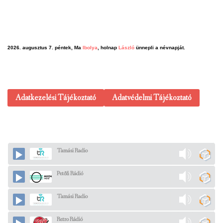
2026. augusztus 7. péntek, Ma
Ibolya
, holnap
László
ünnepli a névnapját.
Adatkezelési Tájékoztató
Adatvédelmi Tájékoztató
Tamási Radio
Petőfi Rádió
Tamási Radio
Retro Rádió