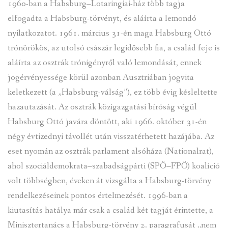
1960-ban a Habsburg–Lotaringiai-ház több tagja
elfogadta a Habsburg-törvényt, és aláírta a lemondó
nyilatkozatot. 1961. március 31-én maga Habsburg Ottó
trónörökös, az utolsó császár legidősebb fia, a család feje is
aláírta az osztrák trónigényről való lemondását, ennek
jogérvényessége körül azonban Ausztriában jogvita
keletkezett (a „Habsburg-válság”), ez több évig késleltette
hazautazását. Az osztrák közigazgatási bíróság végül
Habsburg Ottó javára döntött, aki 1966. október 31-én
négy évtizednyi távollét után visszatérhetett hazájába. Az
eset nyomán az osztrák parlament alsóháza (Nationalrat),
ahol szociáldemokrata–szabadságpárti (SPÖ–FPÖ) koalíció
volt többségben, éveken át vizsgálta a Habsburg-törvény
rendelkezéseinek pontos értelmezését. 1996-ban a
kiutasítás hatálya már csak a család két tagját érintette, a
Minisztertanács a Habsburg-törvény 2. paragrafusát „nem