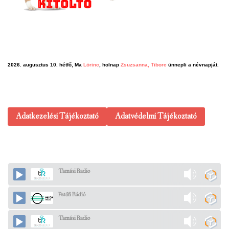
2026. augusztus 10. hétfő, Ma
Lörinc
, holnap
Zsuzsanna, Tiborc
ünnepli a névnapját.
Adatkezelési Tájékoztató
Adatvédelmi Tájékoztató
Tamási Radio
Petőfi Rádió
Tamási Radio