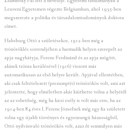
Zsámboky Pál lett a nevelője. Egyetemi tanulmányait a
Leuveni Egyetemen végezte Belgiumban, ahol 1935-ben
megszerezte a politika és társadalomtudományok doktora
címet.
Habsburg Ottó a születésekor, 1912-ben még a
trónöröklés sorrendjében a harmadik helyen szerepelt az
apja nagybátyja, Ferenc Ferdinánd és az apja mögött,
akinek trónra kerülésével (1916) viszont már
automatikusan az első helyre került. Apjával ellentétben,
aki csak feltételezett (prezumptív) trónörökös volt, ami azt
jelentette, hogy elméletben akár kiüthette volna a helyéről
az az eshetőség, még ha kicsi esély is volt már erre, ha az
1914-ben 84 éves I. Ferenc Józsefnek még egy fia született
volna egy újabb törvényes és egyenrangú házasságból,
Ottó nyilvánvaló trónörökös volt, azaz őt semmilyen más