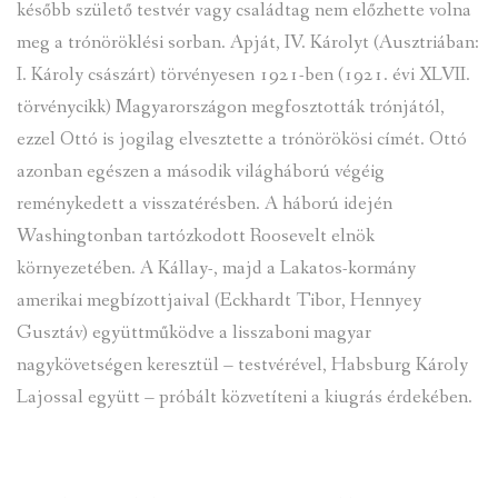
később születő testvér vagy családtag nem előzhette volna
meg a trónöröklési sorban. Apját, IV. Károlyt (Ausztriában:
I. Károly császárt) törvényesen 1921-ben (1921. évi XLVII.
törvénycikk) Magyarországon megfosztották trónjától,
ezzel Ottó is jogilag elvesztette a trónörökösi címét. Ottó
azonban egészen a második világháború végéig
reménykedett a visszatérésben. A háború idején
Washingtonban tartózkodott Roosevelt elnök
környezetében. A Kállay-, majd a Lakatos-kormány
amerikai megbízottjaival (Eckhardt Tibor, Hennyey
Gusztáv) együttműködve a lisszaboni magyar
nagykövetségen keresztül – testvérével, Habsburg Károly
Lajossal együtt – próbált közvetíteni a kiugrás érdekében.