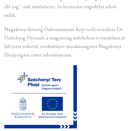
élő jog” -nak minősítette, és beutazási engedélyt adott
nekik.
Nagykónyi Község Önkormányzat Képviselő-testülete Dr.
Habsburg Ottonak, a magyarság érdekében évtizedeken át
kifejtett sokrétű, eredményes munkásságáért Nagykónyi
Díszpolgára címet adományozza.