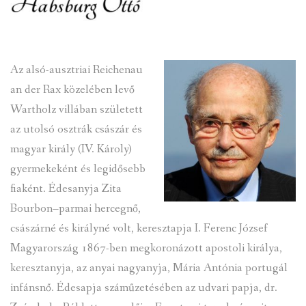
INTÉZMÉNYEK
INFORMÁCIÓK
Az alsó-ausztriai Reichenau
an der Rax közelében levő
GALÉRIA
Wartholz villában született
KAPCSOLAT
az utolsó osztrák császár és
magyar király (IV. Károly)
LETÖLTHETŐ NYOMTATVÁNYOK
gyermekeként és legidősebb
fiaként. Édesanyja Zita
VÁLASZTÁS 2026
Bourbon–parmai hercegnő,
TELEPÜLÉSIKÉPVISELŐI VAGYONNYILATKOZATOK – 2026.
császárné és királyné volt, keresztapja I. Ferenc József
ÉV
Magyarország 1867-ben megkoronázott apostoli királya,
keresztanyja, az anyai nagyanyja, Mária Antónia portugál
ROMA NEMZETISÉGI ÖNKORMÁNYZATI KÉPVISELŐK
VAGYONNYILATKOZATA – 2026. ÉV
infánsnő. Édesapja száműzetésében az udvari papja, dr.