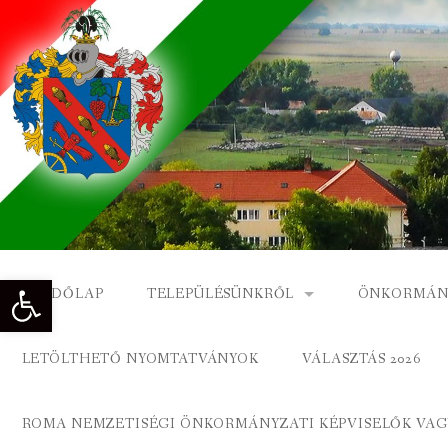
Skip
to
content
Eszköztár megnyitása
KEZDŐLAP
TELEPÜLÉSÜNKRŐL
ÖNKORMÁN
NAGYKÓNYI TÖRTÉNETE
NAGYKÓNY
LETÖLTHETŐ NYOMTATVÁNYOK
VÁLASZTÁS 2026
DÍSZPOLGÁROK
NAGYKÓNYI
ROMA NEMZETISÉGI ÖNKORMÁNYZATI KÉPVISELŐK VAGY
A KÖZSÉG FÖLDRAJZI NEVEI
ROMA ÖNK