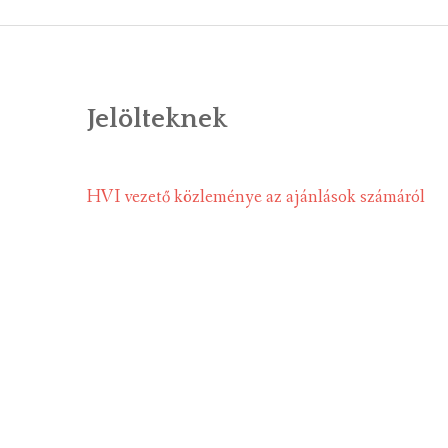
ÁLTALÁNOS
ÖNKORMÁNY
Jelölteknek
RENDEL
PÁLYÁZ
HVI vezető közleménye az ajánlások számáról
TÁRSUL
VÁLASZTÁS
FALUGOND
TEMETŐGO
KÖZFOGLA