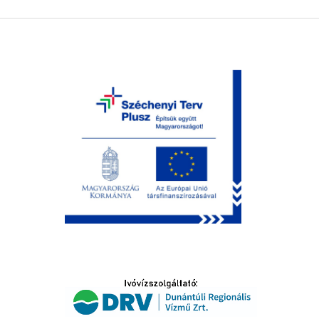
LTATÁS
IDŐSEK KÖSZÖNTÉSE
S
T
SELŐ