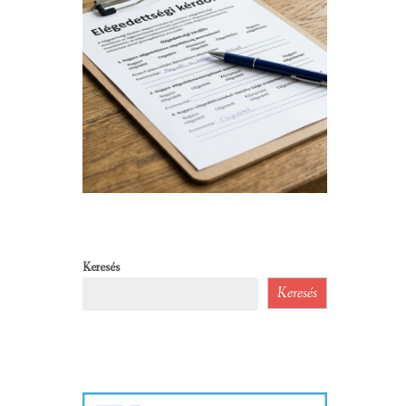
Keresés
Keresés