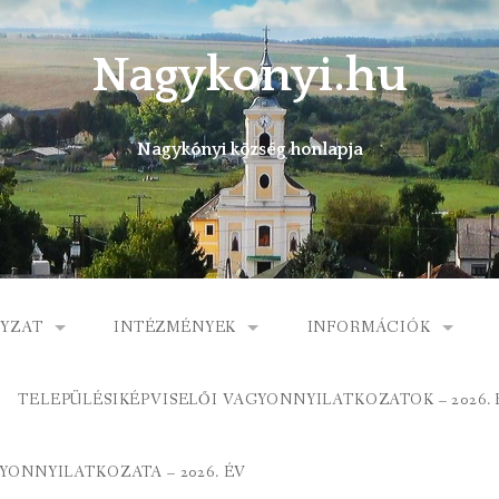
Nagykonyi.hu
Nagykónyi község honlapja
YZAT
INTÉZMÉNYEK
INFORMÁCIÓK
I KÖZSÉG ÖNKORMÁNYZATA
MŰVELŐDÉSI HÁZ
E-ÜGYINTÉZÉS
TELEPÜLÉSIKÉPVISELŐI VAGYONNYILATKOZATOK – 2026. 
 KÖZÖS ÖNKORMÁNYZATI HIVATAL
KÖNYVTÁR
FOGORVOSI RENDELÉ
ONNYILATKOZATA – 2026. ÉV
ORMÁNYZAT
ÁLTALÁNOS ISKOLA
GYERMEKJÓLÉTI SZOL