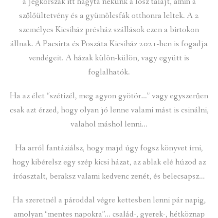
a jégkorszak itt hagyta nekünk a lösz talajt, amin a
szőlőültetvény és a gyümölcsfák otthonra leltek. A 2
személyes Kicsiház présház szállások ezen a birtokon
állnak. A Pacsirta és Poszáta Kicsiház 2021-ben is fogadja
vendégeit. A házak külön-külön, vagy együtt is
foglalhatók.
Ha az élet “szétizél, meg agyon gyötör…” vagy egyszerűen
csak azt érzed, hogy olyan jó lenne valami mást is csinálni,
valahol máshol lenni…
Ha arról fantáziálsz, hogy majd úgy fogsz könyvet írni,
hogy kibérelsz egy szép kicsi házat, az ablak elé húzod az
íróasztalt, beraksz valami kedvenc zenét, és belecsapsz…
Ha szeretnél a pároddal végre kettesben lenni pár napig,
amolyan “mentes napokra”… család-, gyerek-, hétköznap