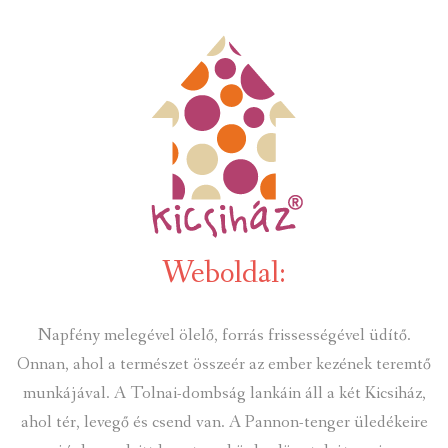
INTÉZMÉNYEK
INFORMÁCIÓK
GALÉRIA
KAPCSOLAT
LETÖLTHETŐ NYOMTATVÁNYOK
Weboldal:
VÁLASZTÁS 2026
TELEPÜLÉSIKÉPVISELŐI VAGYONNYILATKOZATOK – 2026.
Napfény melegével ölelő, forrás frissességével üdítő.
ÉV
Onnan, ahol a természet összeér az ember kezének teremtő
munkájával. A Tolnai-dombság lankáin áll a két Kicsiház,
ROMA NEMZETISÉGI ÖNKORMÁNYZATI KÉPVISELŐK
VAGYONNYILATKOZATA – 2026. ÉV
ahol tér, levegő és csend van. A Pannon-tenger üledékeire