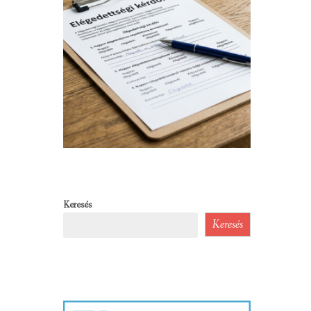
Keresés
Keresés