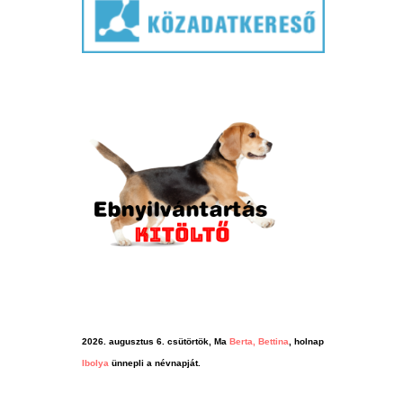
2026. augusztus 6. csütörtök, Ma
Berta, Bettina
, holnap
Ibolya
ünnepli a névnapját.