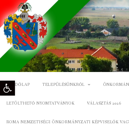
Skip
to
content
Eszköztár megnyitása
KEZDŐLAP
TELEPÜLÉSÜNKRŐL
ÖNKORMÁN
NAGYKÓNYI TÖRTÉNETE
NAGYKÓNY
LETÖLTHETŐ NYOMTATVÁNYOK
VÁLASZTÁS 2026
DÍSZPOLGÁROK
NAGYKÓNYI
ROMA NEMZETISÉGI ÖNKORMÁNYZATI KÉPVISELŐK VAGY
A KÖZSÉG FÖLDRAJZI NEVEI
ROMA ÖNK