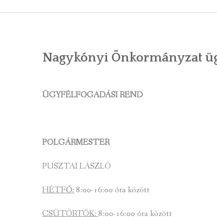
ÁLTALÁNOS
ÖNKORMÁNY
Nagykónyi Önkormányzat ügy
RENDEL
PÁLYÁZ
ÜGYFÉLFOGADÁSI REND
TÁRSUL
VÁLASZTÁS
POLGÁRMESTER
FALUGOND
PUSZTAI LÁSZLÓ
TEMETŐGO
HÉTFŐ:
8:00-16:00 óra között
KÖZFOGLA
CSÜTÖRTÖK:
8:00-16:00 óra között