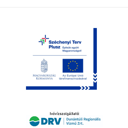
LTATÁS
IDŐSEK KÖSZÖNTÉSE
S
T
SELŐ