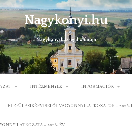
Nagykonyi.hu
Nagykónyi község honlapja
YZAT
INTÉZMÉNYEK
INFORMÁCIÓK
I KÖZSÉG ÖNKORMÁNYZATA
MŰVELŐDÉSI HÁZ
E-ÜGYINTÉZÉS
TELEPÜLÉSIKÉPVISELŐI VAGYONNYILATKOZATOK – 2026. 
 KÖZÖS ÖNKORMÁNYZATI HIVATAL
KÖNYVTÁR
FOGORVOSI RENDELÉ
ONNYILATKOZATA – 2026. ÉV
ORMÁNYZAT
ÁLTALÁNOS ISKOLA
GYERMEKJÓLÉTI SZOL