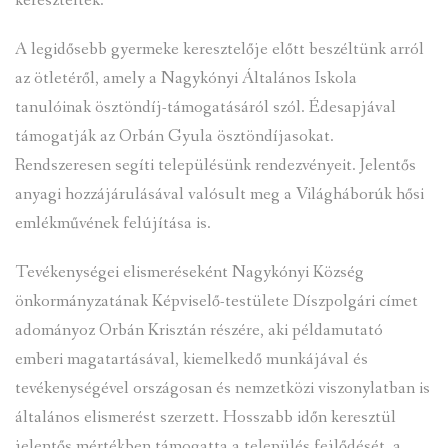
keresztelték.
A legidősebb gyermeke keresztelője előtt beszéltünk arról
az ötletéről, amely a Nagykónyi Általános Iskola
tanulóinak ösztöndíj-támogatásáról szól. Édesapjával
támogatják az Orbán Gyula ösztöndíjasokat.
Rendszeresen segíti településünk rendezvényeit. Jelentős
anyagi hozzájárulásával valósult meg a Világháborúk hősi
emlékművének felújítása is.
Tevékenységei elismeréseként Nagykónyi Község
önkormányzatának Képviselő-testülete Díszpolgári címet
adományoz Orbán Krisztán részére, aki példamutató
emberi magatartásával, kiemelkedő munkájával és
tevékenységével országosan és nemzetközi viszonylatban is
általános elismerést szerzett. Hosszabb időn keresztül
jelentős mértékben támogatta a település fejlődését, a