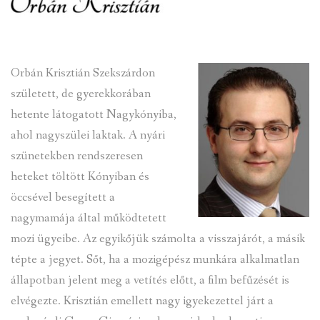
INTÉZMÉNYEK
INFORMÁCIÓK
Orbán Krisztián Szekszárdon
született, de gyerekkorában
GALÉRIA
hetente látogatott Nagykónyiba,
KAPCSOLAT
ahol nagyszülei laktak. A nyári
szünetekben rendszeresen
LETÖLTHETŐ NYOMTATVÁNYOK
heteket töltött Kónyiban és
öccsével besegített a
VÁLASZTÁS 2026
nagymamája által működtetett
TELEPÜLÉSIKÉPVISELŐI VAGYONNYILATKOZATOK – 2026.
mozi ügyeibe. Az egyikőjük számolta a visszajárót, a másik
ÉV
tépte a jegyet. Sőt, ha a mozigépész munkára alkalmatlan
állapotban jelent meg a vetítés előtt, a film befűzését is
ROMA NEMZETISÉGI ÖNKORMÁNYZATI KÉPVISELŐK
VAGYONNYILATKOZATA – 2026. ÉV
elvégezte. Krisztián emellett nagy igyekezettel járt a