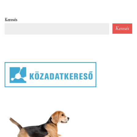
Keresés
Keresés