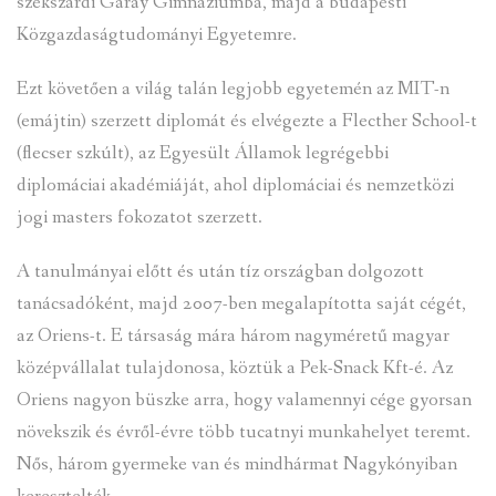
szekszárdi Garay Gimnáziumba, majd a budapesti
Közgazdaságtudományi Egyetemre.
Ezt követően a világ talán legjobb egyetemén az MIT-n
(emájtin) szerzett diplomát és elvégezte a Flecther School-t
(flecser szkúlt), az Egyesült Államok legrégebbi
diplomáciai akadémiáját, ahol diplomáciai és nemzetközi
jogi masters fokozatot szerzett.
A tanulmányai előtt és után tíz országban dolgozott
tanácsadóként, majd 2007-ben megalapította saját cégét,
az Oriens-t. E társaság mára három nagyméretű magyar
középvállalat tulajdonosa, köztük a Pek-Snack Kft-é. Az
Oriens nagyon büszke arra, hogy valamennyi cége gyorsan
növekszik és évről-évre több tucatnyi munkahelyet teremt.
Nős, három gyermeke van és mindhármat Nagykónyiban