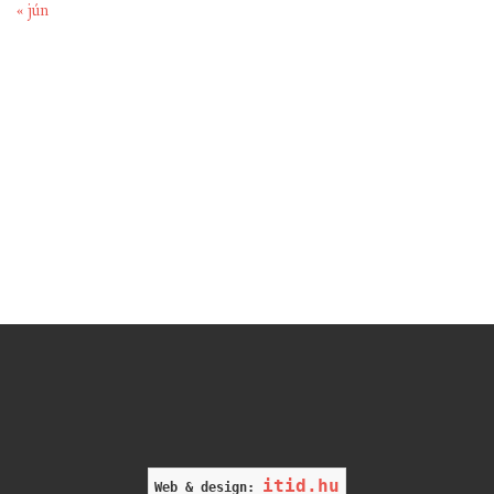
« jún
itid.hu
Web & design: