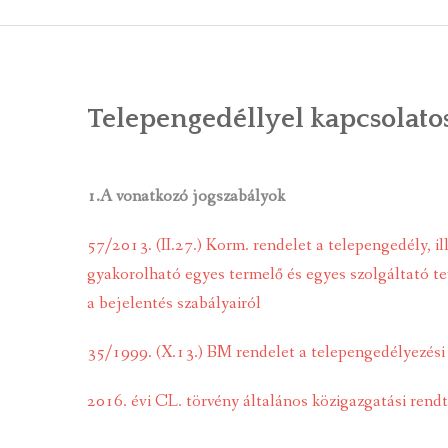
ÁLTALÁNOS
ÖNKORMÁNY
Telepengedéllyel kapcsolat
RENDEL
PÁLYÁZ
1.A vonatkozó jogszabályok
TÁRSUL
57/2013. (II.27.) Korm. rendelet a telepengedély, il
VÁLASZTÁS
gyakorolható egyes termelő és egyes szolgáltató te
a bejelentés szabályairól
FALUGOND
35/1999. (X.13.) BM rendelet a telepengedélyezési e
TEMETŐGO
KÖZFOGLA
2016. évi CL. törvény általános közigazgatási rendt