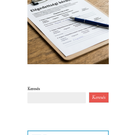
Keresés
Keresés