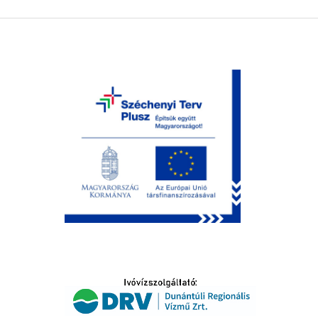
LTATÁS
IDŐSEK KÖSZÖNTÉSE
S
T
SELŐ