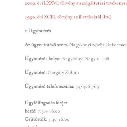
2009. évi LXXVI. törvény a szolgáltatási tevékenys
1990. évi XCIII. törvény az illetékekről (Itv.)
2.Ügyintézés
Az ügyet intéző szerv.
Nagykónyi Közös Önkormány
Ügyintézés helye:
Nagykónyi Nagy u. 108
Ügyintéző:
Gergály Zoltán
Ügyintéző telefonszáma:
74/476-765
Ügyfélfogadás ideje:
hétfő:
7:30- 16:00
Csütörtök:
7:30-16:00