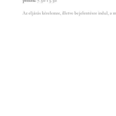
péntek:
7.30-13.30
Az eljárás kérelemre, illetve bejelentésre indul, a 