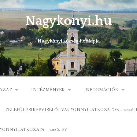
Nagykonyi.hu
Nagykónyi község honlapja
YZAT
INTÉZMÉNYEK
INFORMÁCIÓK
I KÖZSÉG ÖNKORMÁNYZATA
MŰVELŐDÉSI HÁZ
E-ÜGYINTÉZÉS
TELEPÜLÉSIKÉPVISELŐI VAGYONNYILATKOZATOK – 2026. 
 KÖZÖS ÖNKORMÁNYZATI HIVATAL
KÖNYVTÁR
FOGORVOSI RENDELÉ
ONNYILATKOZATA – 2026. ÉV
ORMÁNYZAT
ÁLTALÁNOS ISKOLA
GYERMEKJÓLÉTI SZOL