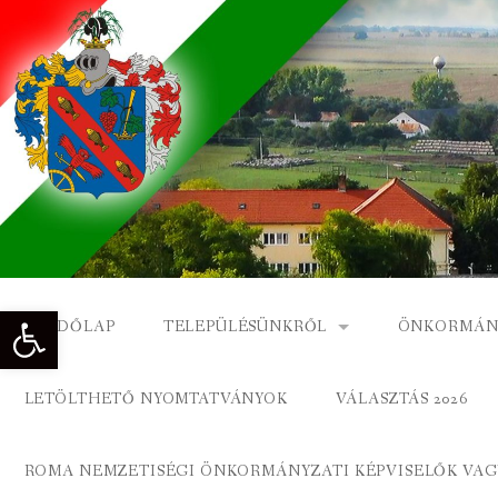
Skip
to
content
Eszköztár megnyitása
KEZDŐLAP
TELEPÜLÉSÜNKRŐL
ÖNKORMÁN
NAGYKÓNYI TÖRTÉNETE
NAGYKÓNY
LETÖLTHETŐ NYOMTATVÁNYOK
VÁLASZTÁS 2026
DÍSZPOLGÁROK
NAGYKÓNYI
ROMA NEMZETISÉGI ÖNKORMÁNYZATI KÉPVISELŐK VAGY
A KÖZSÉG FÖLDRAJZI NEVEI
ROMA ÖNK