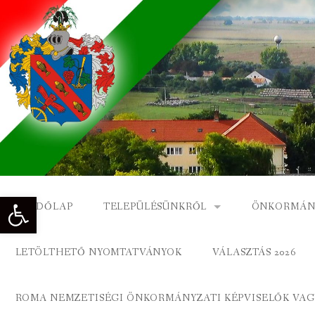
Skip
to
content
Eszköztár megnyitása
KEZDŐLAP
TELEPÜLÉSÜNKRŐL
ÖNKORMÁN
NAGYKÓNYI TÖRTÉNETE
NAGYKÓNY
LETÖLTHETŐ NYOMTATVÁNYOK
VÁLASZTÁS 2026
DÍSZPOLGÁROK
NAGYKÓNYI
ROMA NEMZETISÉGI ÖNKORMÁNYZATI KÉPVISELŐK VAGY
A KÖZSÉG FÖLDRAJZI NEVEI
ROMA ÖNK