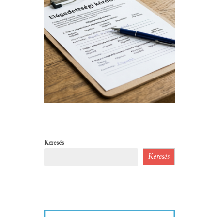
Keresés
Keresés