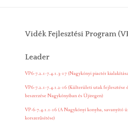
ÁLTALÁNOS
ÖNKORMÁNY
Vidék Fejlesztési Program (V
RENDEL
PÁLYÁZ
Leader
TÁRSUL
VP6-7.2.1-7.4.1.3-17 (Nagykónyi piactér kialakítás
VÁLASZTÁS
VP6-7.2.1-7.4.1.2-16 (Külterületi utak fejlesztése 
FALUGOND
beszerzése Nagykónyiban és Újiregen)
TEMETŐGO
VP-6-7.4.1.1-16 (A Nagykónyi konyha, savanyító üze
KÖZFOGLA
korszerűsítése)