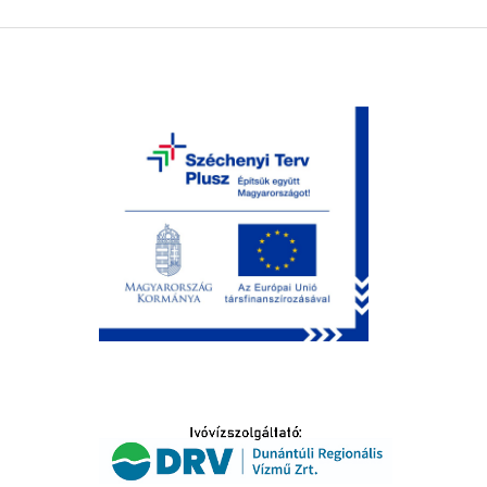
LTATÁS
IDŐSEK KÖSZÖNTÉSE
S
T
SELŐ