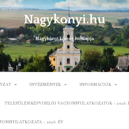
Nagykonyi.hu
Nagykónyi község honlapja
YZAT
INTÉZMÉNYEK
INFORMÁCIÓK
I KÖZSÉG ÖNKORMÁNYZATA
MŰVELŐDÉSI HÁZ
E-ÜGYINTÉZÉS
TELEPÜLÉSIKÉPVISELŐI VAGYONNYILATKOZATOK – 2026. 
 KÖZÖS ÖNKORMÁNYZATI HIVATAL
KÖNYVTÁR
FOGORVOSI RENDELÉ
ONNYILATKOZATA – 2026. ÉV
ORMÁNYZAT
ÁLTALÁNOS ISKOLA
GYERMEKJÓLÉTI SZOL