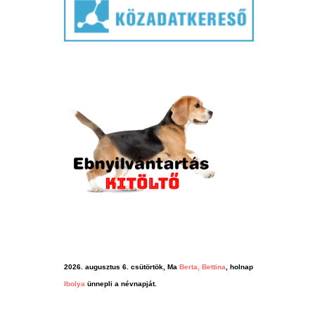
2026. augusztus 6. csütörtök, Ma
Berta, Bettina
, holnap
Ibolya
ünnepli a névnapját.