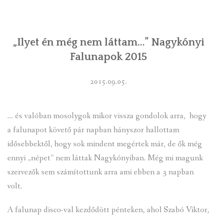
INTÉZMÉNYEK
„Ilyet én még nem láttam…” Nagykónyi
INFORMÁCIÓK
Falunapok 2015
GALÉRIA
2015.09.05.
KAPCSOLAT
LETÖLTHETŐ NYOMTATVÁNYOK
… és valóban mosolygok mikor vissza gondolok arra, hogy
a falunapot követő pár napban hányszor hallottam
VÁLASZTÁS 2026
idősebbektől, hogy sok mindent megértek már, de ők még
ennyi „népet” nem láttak Nagykónyiban. Még mi magunk
TELEPÜLÉSIKÉPVISELŐI VAGYONNYILATKOZATOK – 2026.
ÉV
szervezők sem számítottunk arra ami ebben a 3 napban
volt.
ROMA NEMZETISÉGI ÖNKORMÁNYZATI KÉPVISELŐK
VAGYONNYILATKOZATA – 2026. ÉV
A falunap disco-val kezdődött pénteken, ahol Szabó Viktor,