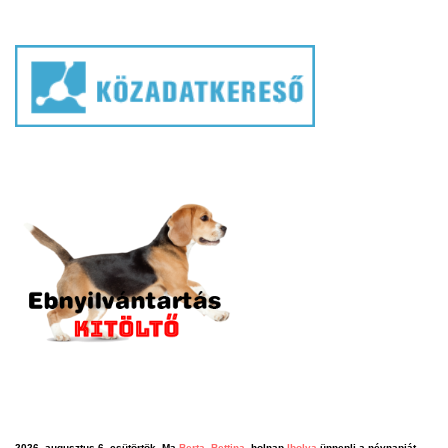
2026. augusztus 6. csütörtök, Ma
Berta, Bettina
, holnap
Ibolya
ünnepli a névnapját.