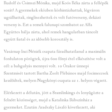
Rudolf és Csimszi Mónika, majd Koós Réka zárta a fellépők
sorát! A gyermekek eközben körhintázhattak, légváron
ugrálhattak, ringlisezhettek és volt futóverseny, dekázó
verseny is. Ezt a remek falunapi szombatot az Alfa
Együttes bálja zárta, ahol remek hangulatban táncolt
együtt fiatal és az idősebb korosztály is.
Vasárnap Inci Néniék csapata fáradhatatlanul a maximális
fordulaton pörögtek, újra 600 főnyi étel elkészítése volt a
cél: a babgulyás mennyei volt. 10 Órakor ünnepi
Szentmisét tartott Bartha Zsolt Plébános majd focimeccsek
kezdődtek, melyen Nagykónyi csapata az 1. helyen végzett.
Elérkezett a délután, jött a Sramlinkings és lenyűgözte a
felnőtt közönséget, majd a Katalinka Bábszínház a
gyermeket. Ezután Aradszky László következett, aki