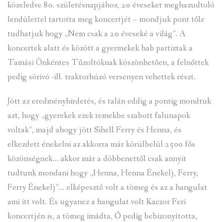
közeledve 80. születésnapjához, 20 éveseket meghazudtoló
lendülettel tartotta meg koncertjét – mondjuk pont tőle
tudhatjuk hogy „Nem csak a 20 éveseké a világ”. A
koncertek alatt és között a gyermekek hab partiztak a
Tamási Önkéntes Tűzoltóknak köszönhetően, a felnőttek
pedig sörivó -ill. traktorhúzó versenyen vehettek részt.
Jött az eredményhirdetés, és talán eddig a pontig mondtuk
azt, hogy „gyerekek ezek remekbe szabott falunapok
voltak”, majd ahogy jött Sihell Ferry és Henna, és
elkezdett énekelni az akkorra már körülbelül 2500 fős
közönségnek… akkor már a döbbenettől csak annyit
tudtunk mondani hogy „Henna, Henna Énekelj, Ferry,
Ferry Énekelj”… elképesztő volt a tömeg és az a hangulat
ami itt volt. És ugyanez a hangulat volt Kaczor Feri
koncertjén is, a tömeg imádta, Ő pedig bebizonyította,