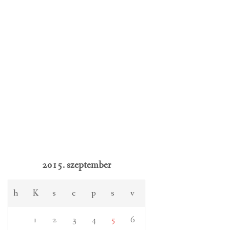
2015. szeptember
h
K
s
c
p
s
v
1
2
3
4
5
6