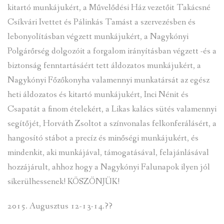
kitartó munkájukért, a Művelődési Ház vezetőit Takácsné
Csíkvári Ivettet és Pálinkás Tamást a szervezésben és
lebonyolításban végzett munkájukért, a Nagykónyi
Polgárőrség dolgozóit a forgalom irányításban végzett -és a
biztonság fenntartásáért tett áldozatos munkájukért, a
Nagykónyi Főzőkonyha valamennyi munkatársát az egész
heti áldozatos és kitartó munkájukért, Inci Nénit és
Csapatát a finom ételekért, a Likas kalács sütés valamennyi
segítőjét, Horváth Zsoltot a színvonalas felkonferálásért, a
hangosító stábot a precíz és minőségi munkájukért, és
mindenkit, aki munkájával, támogatásával, felajánlásával
hozzájárult, ahhoz hogy a Nagykónyi Falunapok ilyen jól
sikerülhessenek! KÖSZÖNJÜK!
2015. Augusztus 12-13-14.??