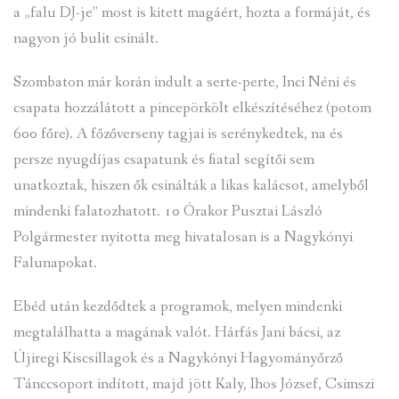
a „falu DJ-je” most is kitett magáért, hozta a formáját, és
nagyon jó bulit csinált.
Szombaton már korán indult a serte-perte, Inci Néni és
csapata hozzálátott a pincepörkölt elkészítéséhez (potom
600 főre). A főzőverseny tagjai is serénykedtek, na és
persze nyugdíjas csapatunk és fiatal segítői sem
unatkoztak, hiszen ők csinálták a likas kalácsot, amelyből
mindenki falatozhatott. 10 Órakor Pusztai László
Polgármester nyitotta meg hivatalosan is a Nagykónyi
Falunapokat.
Ebéd után kezdődtek a programok, melyen mindenki
megtalálhatta a magának valót. Hárfás Jani bácsi, az
Újiregi Kiscsillagok és a Nagykónyi Hagyományőrző
Tánccsoport indított, majd jött Kaly, Ihos József, Csimszi