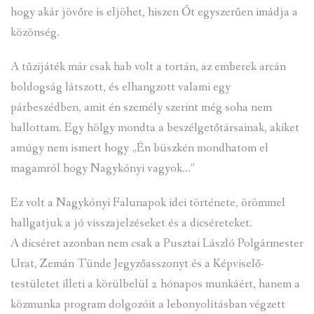
hogy akár jövőre is eljöhet, hiszen Őt egyszerűen imádja a
közönség.
A tűzijáték már csak hab volt a tortán, az emberek arcán
boldogság látszott, és elhangzott valami egy
párbeszédben, amit én személy szerint még soha nem
hallottam. Egy hölgy mondta a beszélgetőtársainak, akiket
amúgy nem ismert hogy „Én büszkén mondhatom el
magamról hogy Nagykónyi vagyok…”
Ez volt a Nagykónyi Falunapok idei története, örömmel
hallgatjuk a jó visszajelzéseket és a dicséreteket.
A dicséret azonban nem csak a Pusztai László Polgármester
Urat, Zemán Tünde Jegyzőasszonyt és a Képviselő-
testületet illeti a körülbelül 2 hónapos munkáért, hanem a
közmunka program dolgozóit a lebonyolításban végzett