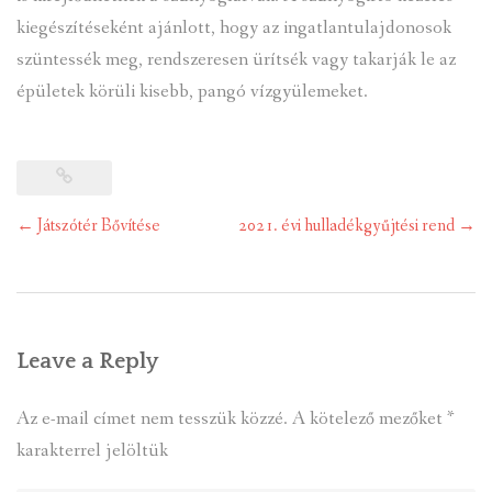
kiegészítéseként ajánlott, hogy az ingatlantulajdonosok
szüntessék meg, rendszeresen ürítsék vagy takarják le az
épületek körüli kisebb, pangó vízgyülemeket.
Post
←
Játszótér Bővítése
2021. évi hulladékgyűjtési rend
→
navigation
Leave a Reply
Az e-mail címet nem tesszük közzé.
A kötelező mezőket
*
karakterrel jelöltük