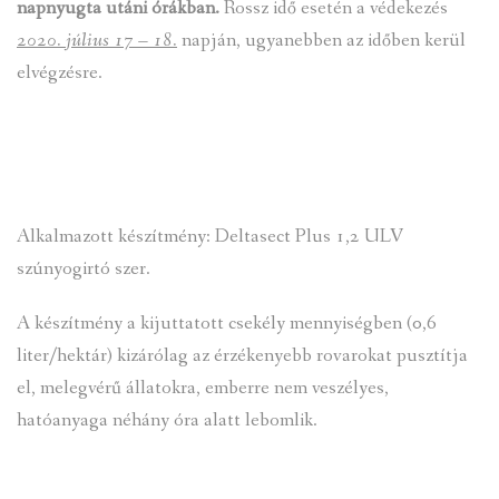
napnyugta utáni órákban.
Rossz idő esetén a védekezés
2020. július 17 – 18.
napján, ugyanebben az időben kerül
elvégzésre.
Alkalmazott készítmény: Deltasect Plus 1,2 ULV
szúnyogirtó szer.
A készítmény a kijuttatott csekély mennyiségben (0,6
liter/hektár) kizárólag az érzékenyebb rovarokat pusztítja
el, melegvérű állatokra, emberre nem veszélyes,
hatóanyaga néhány óra alatt lebomlik.