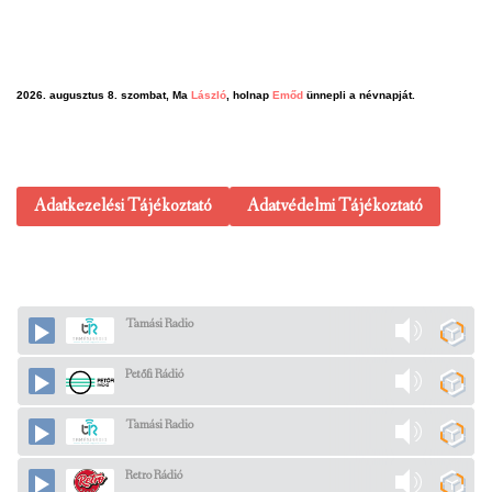
2026. augusztus 8. szombat, Ma
László
, holnap
Emőd
ünnepli a névnapját.
Adatkezelési Tájékoztató
Adatvédelmi Tájékoztató
Tamási Radio
Petőfi Rádió
Tamási Radio
Retro Rádió