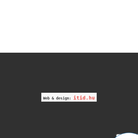
itid.hu
Web & design: