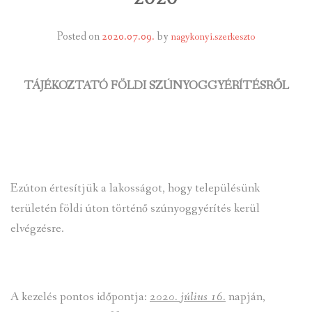
INTÉZMÉNYEK
Posted on
2020.07.09.
by
nagykonyi.szerkeszto
INFORMÁCIÓK
TÁJÉKOZTATÓ FÖLDI SZÚNYOGGYÉRÍTÉSRŐL
GALÉRIA
KAPCSOLAT
LETÖLTHETŐ NYOMTATVÁNYOK
Ezúton értesítjük a lakosságot, hogy településünk
VÁLASZTÁS 2026
területén földi úton történő szúnyoggyérítés kerül
TELEPÜLÉSIKÉPVISELŐI VAGYONNYILATKOZATOK – 2026.
elvégzésre.
ÉV
ROMA NEMZETISÉGI ÖNKORMÁNYZATI KÉPVISELŐK
VAGYONNYILATKOZATA – 2026. ÉV
A kezelés pontos időpontja:
2020. július 16.
napján,