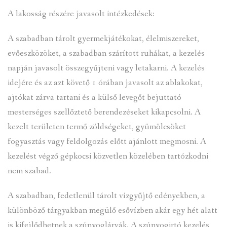
A lakosság részére javasolt intézkedések:
A szabadban tárolt gyermekjátékokat, élelmiszereket,
evőeszközöket, a szabadban szárított ruhákat, a kezelés
napján javasolt összegyűjteni vagy letakarni. A kezelés
idejére és az azt követő 1 órában javasolt az ablakokat,
ajtókat zárva tartani és a külső levegőt bejuttató
mesterséges szellőztető berendezéseket kikapcsolni. A
kezelt területen termő zöldségeket, gyümölcsöket
fogyasztás vagy feldolgozás előtt ajánlott megmosni. A
kezelést végző gépkocsi közvetlen közelében tartózkodni
nem szabad.
A szabadban, fedetlenül tárolt vízgyűjtő edényekben, a
különböző tárgyakban megülő esővízben akár egy hét alatt
is kifejlődhetnek a szúnyoglárvák. A szúnyogirtó kezelés