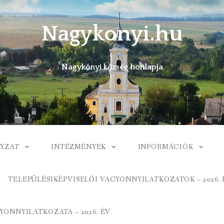
Nagykonyi.hu
Nagykónyi község honlapja
YZAT
INTÉZMÉNYEK
INFORMÁCIÓK
I KÖZSÉG ÖNKORMÁNYZATA
MŰVELŐDÉSI HÁZ
E-ÜGYINTÉZÉS
TELEPÜLÉSIKÉPVISELŐI VAGYONNYILATKOZATOK – 2026. 
 KÖZÖS ÖNKORMÁNYZATI HIVATAL
KÖNYVTÁR
FOGORVOSI RENDELÉ
ONNYILATKOZATA – 2026. ÉV
ORMÁNYZAT
ÁLTALÁNOS ISKOLA
GYERMEKJÓLÉTI SZOL