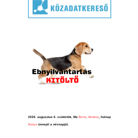
2026. augusztus 6. csütörtök, Ma
Berta, Bettina
, holnap
Ibolya
ünnepli a névnapját.