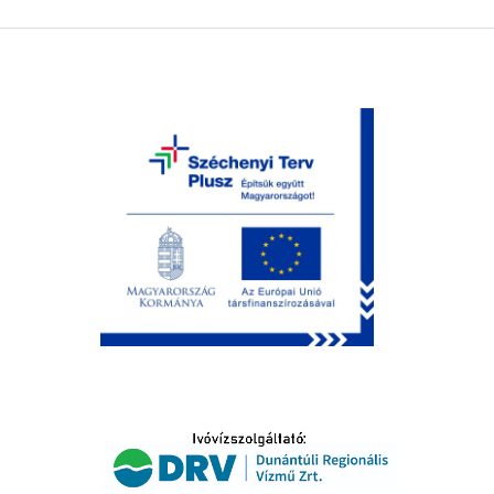
LTATÁS
IDŐSEK KÖSZÖNTÉSE
S
T
SELŐ