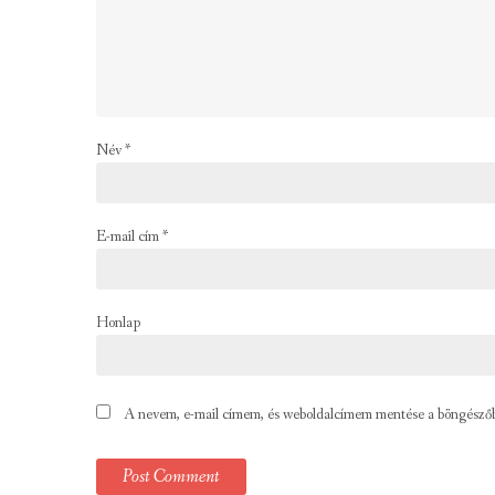
Név
*
E-mail cím
*
Honlap
A nevem, e-mail címem, és weboldalcímem mentése a böngésző