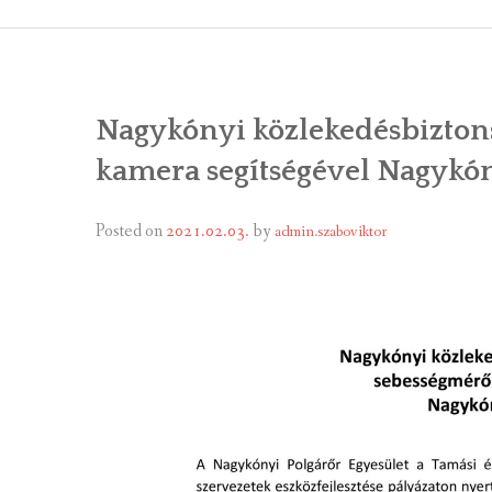
ÁLTALÁNOS
ÖNKORMÁNY
Nagykónyi közlekedésbiztons
RENDEL
kamera segítségével Nagykóny
PÁLYÁZ
Posted on
2021.02.03.
by
admin.szaboviktor
TÁRSUL
VÁLASZTÁS
FALUGOND
TEMETŐGO
KÖZFOGLA