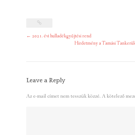
Post
←
2021. évi hulladékgyűjtési rend
navigation
Hirdetmény a Tamási Tankerületi
Leave a Reply
Az e-mail címet nem tesszük közzé.
A kötelező mez