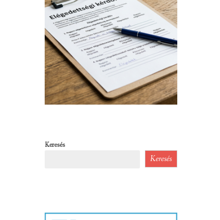
Keresés
Keresés