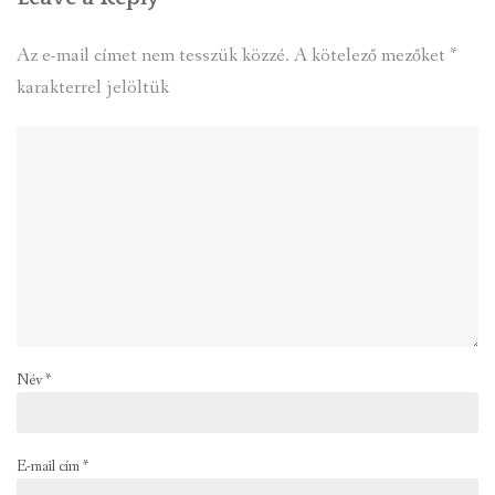
Az e-mail címet nem tesszük közzé.
A kötelező mezőket
*
karakterrel jelöltük
Név
*
E-mail cím
*