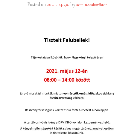
Posted on
2021.04.30.
by
admin.szaboviktor
INTÉZMÉNYEK
INFORMÁCIÓK
GALÉRIA
KAPCSOLAT
LETÖLTHETŐ NYOMTATVÁNYOK
VÁLASZTÁS 2026
TELEPÜLÉSIKÉPVISELŐI VAGYONNYILATKOZATOK – 2026.
ÉV
ROMA NEMZETISÉGI ÖNKORMÁNYZATI KÉPVISELŐK
VAGYONNYILATKOZATA – 2026. ÉV