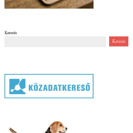
Keresés
Keresés