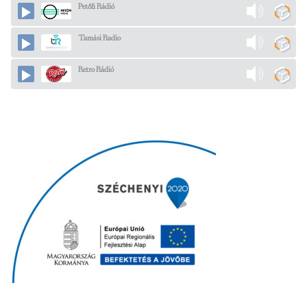
Petőfi Rádió
Tamási Radio
Retro Rádió