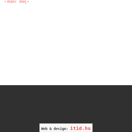
« márc
máj »
itid.hu
Web & design: