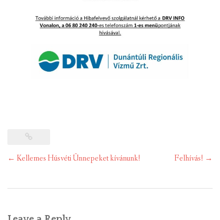
Post
←
Kellemes Húsvéti Ünnepeket kívánunk!
Felhívás!
→
navigation
Leave a Reply