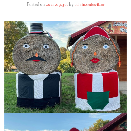
Posted on
2021.09.30.
by
admin.szaboviktor
INTÉZMÉNYEK
INFORMÁCIÓK
GALÉRIA
KAPCSOLAT
LETÖLTHETŐ NYOMTATVÁNYOK
VÁLASZTÁS 2026
TELEPÜLÉSIKÉPVISELŐI VAGYONNYILATKOZATOK – 2026.
ÉV
ROMA NEMZETISÉGI ÖNKORMÁNYZATI KÉPVISELŐK
VAGYONNYILATKOZATA – 2026. ÉV