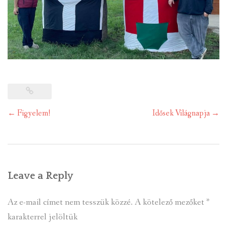
Post
←
Figyelem!
Idősek Világnapja
→
navigation
Leave a Reply
Az e-mail címet nem tesszük közzé.
A kötelező mezőket
*
karakterrel jelöltük