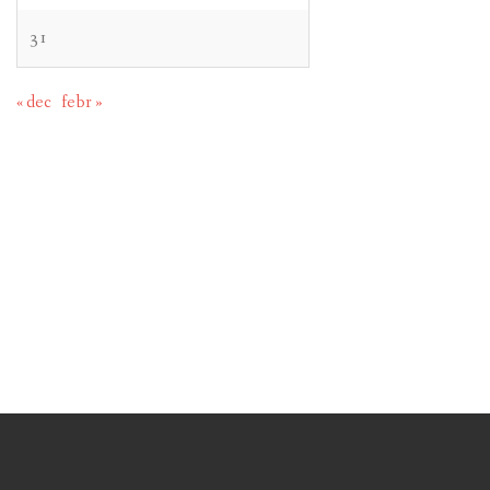
31
« dec
febr »