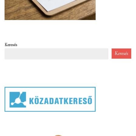
Keresés
Keresés