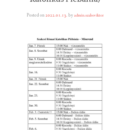
INTÉZMÉNYEK
Posted on
2022.01.13.
by
admin.szaboviktor
INFORMÁCIÓK
GALÉRIA
KAPCSOLAT
LETÖLTHETŐ NYOMTATVÁNYOK
VÁLASZTÁS 2026
TELEPÜLÉSIKÉPVISELŐI VAGYONNYILATKOZATOK – 2026.
ÉV
ROMA NEMZETISÉGI ÖNKORMÁNYZATI KÉPVISELŐK
VAGYONNYILATKOZATA – 2026. ÉV