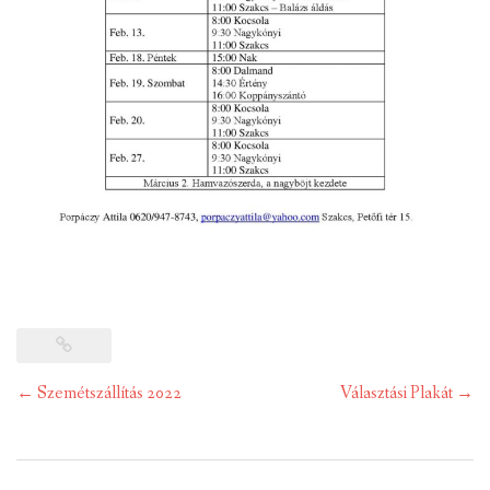
Post
←
Szemétszállítás 2022
Választási Plakát
→
navigation