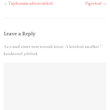
Post
←
Tájékoztatás adóértesítőkről
Figyelem!
→
navigation
Leave a Reply
Az e-mail címet nem tesszük közzé.
A kötelező mezőket
*
karakterrel jelöltük