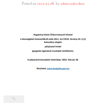
Posted on
2022.02.08.
by
admin.szaboviktor
INTÉZMÉNYEK
INFORMÁCIÓK
GALÉRIA
KAPCSOLAT
LETÖLTHETŐ NYOMTATVÁNYOK
VÁLASZTÁS 2026
TELEPÜLÉSIKÉPVISELŐI VAGYONNYILATKOZATOK – 2026.
ÉV
ROMA NEMZETISÉGI ÖNKORMÁNYZATI KÉPVISELŐK
VAGYONNYILATKOZATA – 2026. ÉV