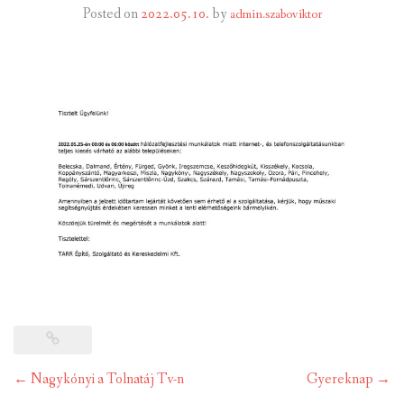
Posted on
2022.05.10.
by
admin.szaboviktor
INTÉZMÉNYEK
INFORMÁCIÓK
GALÉRIA
KAPCSOLAT
LETÖLTHETŐ NYOMTATVÁNYOK
VÁLASZTÁS 2026
TELEPÜLÉSIKÉPVISELŐI VAGYONNYILATKOZATOK – 2026.
ÉV
ROMA NEMZETISÉGI ÖNKORMÁNYZATI KÉPVISELŐK
Post
VAGYONNYILATKOZATA – 2026. ÉV
←
Nagykónyi a Tolnatáj Tv-n
Gyereknap
→
navigation