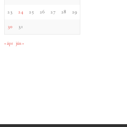
23
24
25
26
27
28
29
30
31
« ápr
jún »