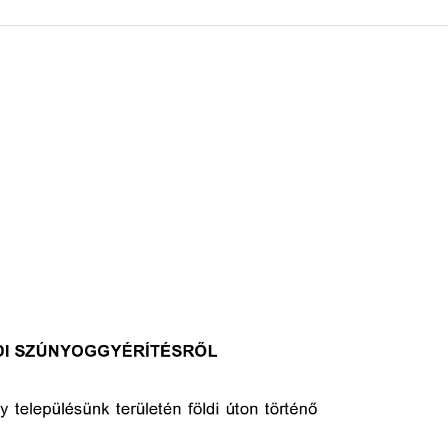
 KÖZZÉTÉTELI LISTA
ÓVODA
GYEPMESTERI SZOLGÁ
ZATI BIZOTTSÁG
RÓMAI KATOLIKUS PLÉBÁNIA
GYÓGYSZERTÁR
ETEK
HÁZIORVOSI RENDELÉ
ATOK
KÖRZETI MEGBÍZOTT
ÁSOK
POLGÁRŐR EGYESÜLE
I INFORMÁCIÓK
SZOCIÁLIS ELLÁTÁSOK
NOKI SZOLGÁLAT
VÉDŐNŐI SZOLGÁLAT
NDNOKI SZOLGÁLAT
TURIZMUS
LKOZTATÁSOK
HIRDETMÉNYEK
ELLÁTOTT JOGI KÉPVI