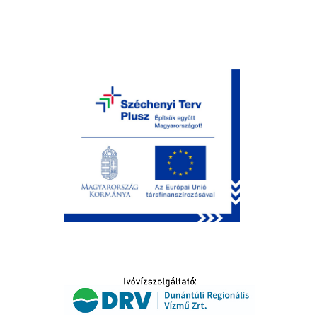
LTATÁS
IDŐSEK KÖSZÖNTÉSE
S
T
SELŐ