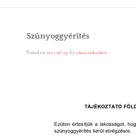
ÁLTALÁNOS
ÖNKORMÁNY
Szúnyoggyérítés
RENDEL
PÁLYÁZ
Posted on
2022.06.29.
by
admin.szaboviktor
TÁRSUL
VÁLASZTÁS
FALUGOND
TEMETŐGO
KÖZFOGLA