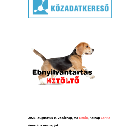
2026. augusztus 9. vasárnap, Ma
Emőd
, holnap
Lörinc
ünnepli a névnapját.