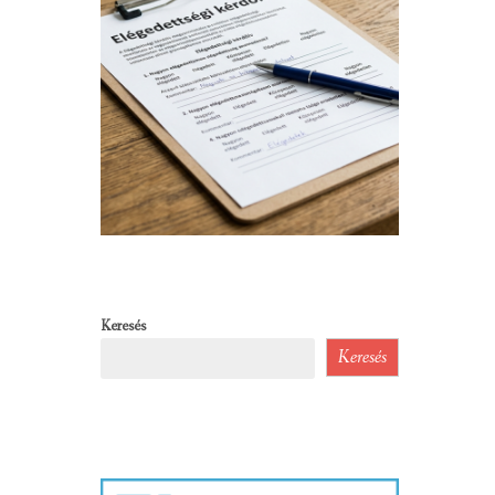
Keresés
Keresés