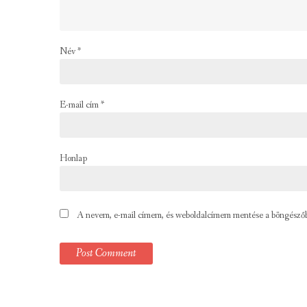
Név
*
E-mail cím
*
Honlap
A nevem, e-mail címem, és weboldalcímem mentése a böngésző