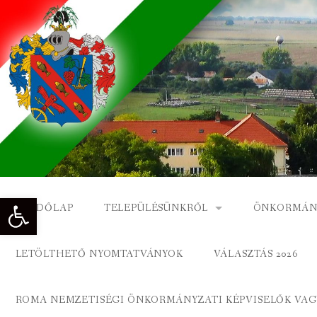
Skip
to
content
Eszköztár megnyitása
KEZDŐLAP
TELEPÜLÉSÜNKRŐL
ÖNKORMÁN
NAGYKÓNYI TÖRTÉNETE
NAGYKÓNY
LETÖLTHETŐ NYOMTATVÁNYOK
VÁLASZTÁS 2026
DÍSZPOLGÁROK
NAGYKÓNYI
ROMA NEMZETISÉGI ÖNKORMÁNYZATI KÉPVISELŐK VAGY
A KÖZSÉG FÖLDRAJZI NEVEI
ROMA ÖNK