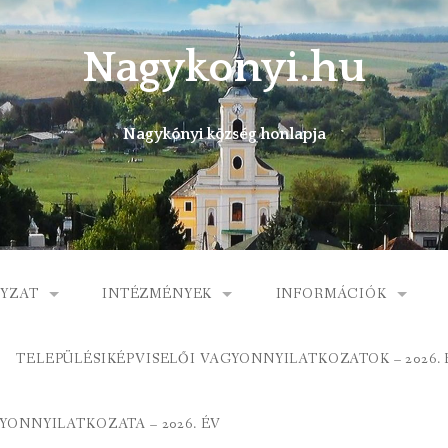
Nagykonyi.hu
Nagykónyi község honlapja
YZAT
INTÉZMÉNYEK
INFORMÁCIÓK
I KÖZSÉG ÖNKORMÁNYZATA
MŰVELŐDÉSI HÁZ
E-ÜGYINTÉZÉS
TELEPÜLÉSIKÉPVISELŐI VAGYONNYILATKOZATOK – 2026. 
 KÖZÖS ÖNKORMÁNYZATI HIVATAL
KÖNYVTÁR
FOGORVOSI RENDELÉ
ONNYILATKOZATA – 2026. ÉV
ORMÁNYZAT
ÁLTALÁNOS ISKOLA
GYERMEKJÓLÉTI SZOL