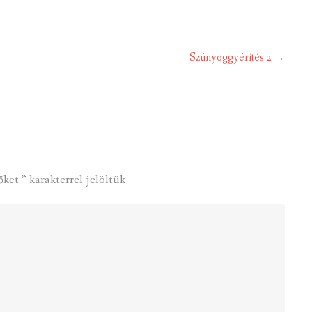
Szúnyoggyérítés 2
→
őket
*
karakterrel jelöltük