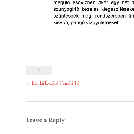
Post
←
Iskolai Évzáró Tamási Táj
navigation
Leave a Reply