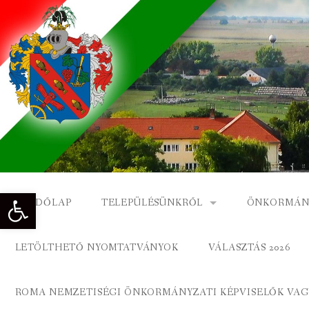
Skip
to
content
Eszköztár megnyitása
KEZDŐLAP
TELEPÜLÉSÜNKRŐL
ÖNKORMÁN
NAGYKÓNYI TÖRTÉNETE
NAGYKÓNY
LETÖLTHETŐ NYOMTATVÁNYOK
VÁLASZTÁS 2026
DÍSZPOLGÁROK
NAGYKÓNYI
ROMA NEMZETISÉGI ÖNKORMÁNYZATI KÉPVISELŐK VAGY
A KÖZSÉG FÖLDRAJZI NEVEI
ROMA ÖNK