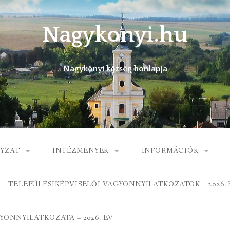
Nagykonyi.hu
Nagykónyi község honlapja
YZAT
INTÉZMÉNYEK
INFORMÁCIÓK
I KÖZSÉG ÖNKORMÁNYZATA
MŰVELŐDÉSI HÁZ
E-ÜGYINTÉZÉS
TELEPÜLÉSIKÉPVISELŐI VAGYONNYILATKOZATOK – 2026. 
 KÖZÖS ÖNKORMÁNYZATI HIVATAL
KÖNYVTÁR
FOGORVOSI RENDELÉ
ONNYILATKOZATA – 2026. ÉV
ORMÁNYZAT
ÁLTALÁNOS ISKOLA
GYERMEKJÓLÉTI SZOL