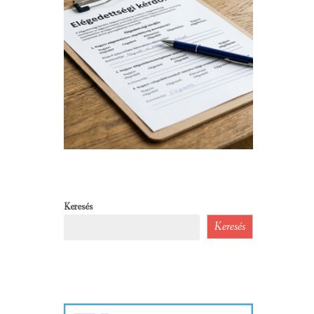
Keresés
Keresés