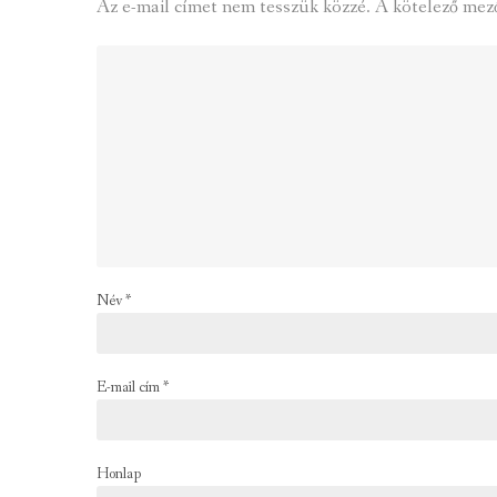
Az e-mail címet nem tesszük közzé.
A kötelező mez
Név
*
E-mail cím
*
Honlap