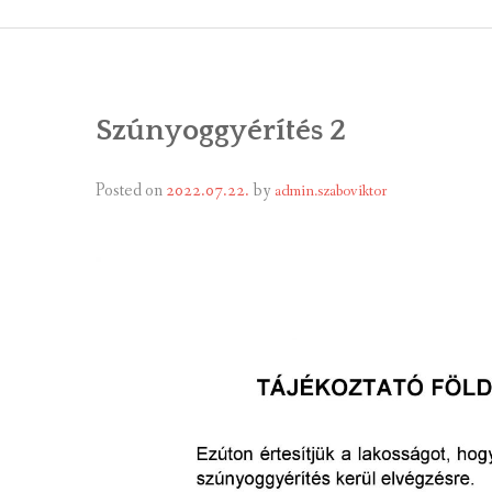
ÁLTALÁNOS
ÖNKORMÁNY
Szúnyoggyérítés 2
RENDEL
PÁLYÁZ
Posted on
2022.07.22.
by
admin.szaboviktor
TÁRSUL
VÁLASZTÁS
FALUGOND
TEMETŐGO
KÖZFOGLA