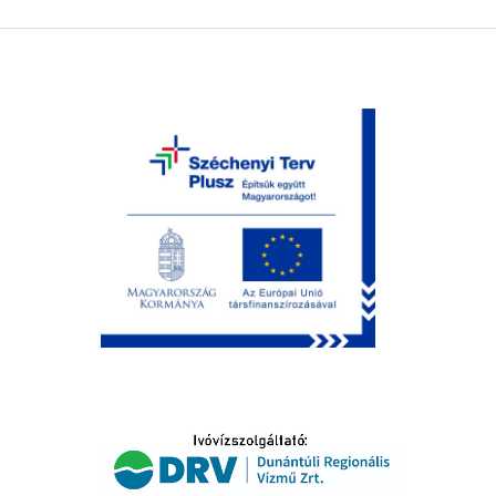
LTATÁS
IDŐSEK KÖSZÖNTÉSE
S
T
SELŐ