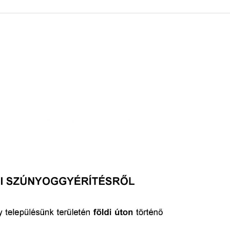
 KÖZZÉTÉTELI LISTA
ÓVODA
GYEPMESTERI SZOLGÁ
ZATI BIZOTTSÁG
RÓMAI KATOLIKUS PLÉBÁNIA
GYÓGYSZERTÁR
ETEK
HÁZIORVOSI RENDELÉ
ATOK
KÖRZETI MEGBÍZOTT
ÁSOK
POLGÁRŐR EGYESÜLE
I INFORMÁCIÓK
SZOCIÁLIS ELLÁTÁSOK
NOKI SZOLGÁLAT
VÉDŐNŐI SZOLGÁLAT
NDNOKI SZOLGÁLAT
TURIZMUS
LKOZTATÁSOK
HIRDETMÉNYEK
ELLÁTOTT JOGI KÉPVI