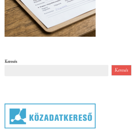
Keresés
Keresés