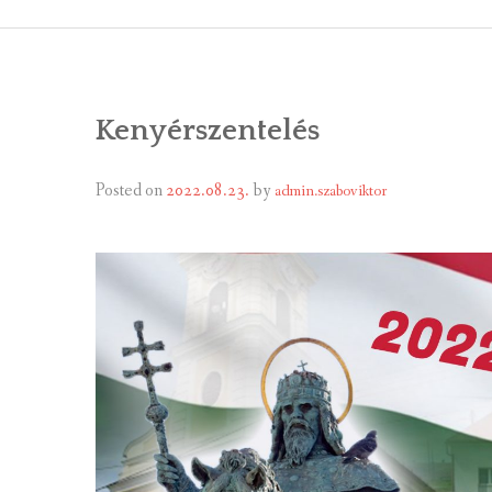
ÁLTALÁNOS
ÖNKORMÁNY
Kenyérszentelés
RENDEL
PÁLYÁZ
Posted on
2022.08.23.
by
admin.szaboviktor
TÁRSUL
VÁLASZTÁS
FALUGOND
TEMETŐGO
KÖZFOGLA