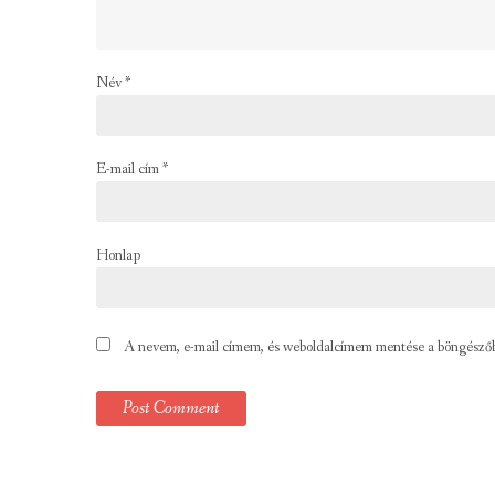
Név
*
E-mail cím
*
Honlap
A nevem, e-mail címem, és weboldalcímem mentése a böngésző