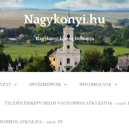
Nagykonyi.hu
Nagykónyi község honlapja
YZAT
INTÉZMÉNYEK
INFORMÁCIÓK
I KÖZSÉG ÖNKORMÁNYZATA
MŰVELŐDÉSI HÁZ
E-ÜGYINTÉZÉS
TELEPÜLÉSIKÉPVISELŐI VAGYONNYILATKOZATOK – 2026. 
 KÖZÖS ÖNKORMÁNYZATI HIVATAL
KÖNYVTÁR
FOGORVOSI RENDELÉ
ONNYILATKOZATA – 2026. ÉV
ORMÁNYZAT
ÁLTALÁNOS ISKOLA
GYERMEKJÓLÉTI SZOL