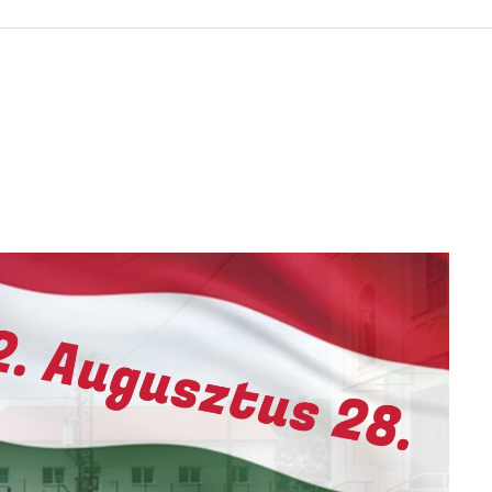
 KÖZZÉTÉTELI LISTA
ÓVODA
GYEPMESTERI SZOLGÁ
ZATI BIZOTTSÁG
RÓMAI KATOLIKUS PLÉBÁNIA
GYÓGYSZERTÁR
ETEK
HÁZIORVOSI RENDELÉ
ATOK
KÖRZETI MEGBÍZOTT
ÁSOK
POLGÁRŐR EGYESÜLE
I INFORMÁCIÓK
SZOCIÁLIS ELLÁTÁSOK
NOKI SZOLGÁLAT
VÉDŐNŐI SZOLGÁLAT
NDNOKI SZOLGÁLAT
TURIZMUS
LKOZTATÁSOK
HIRDETMÉNYEK
ELLÁTOTT JOGI KÉPVI