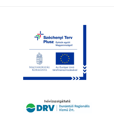
LTATÁS
IDŐSEK KÖSZÖNTÉSE
S
T
SELŐ