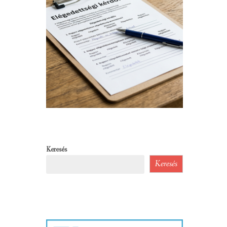
Keresés
Keresés