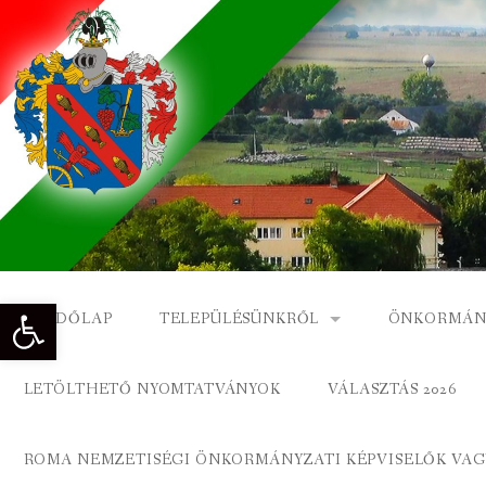
Skip
to
content
Eszköztár megnyitása
KEZDŐLAP
TELEPÜLÉSÜNKRŐL
ÖNKORMÁN
NAGYKÓNYI TÖRTÉNETE
NAGYKÓNY
LETÖLTHETŐ NYOMTATVÁNYOK
VÁLASZTÁS 2026
DÍSZPOLGÁROK
NAGYKÓNYI
ROMA NEMZETISÉGI ÖNKORMÁNYZATI KÉPVISELŐK VAGY
A KÖZSÉG FÖLDRAJZI NEVEI
ROMA ÖNK