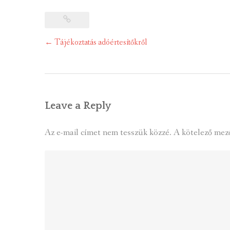
Post
←
Tájékoztatás adóértesítőkről
navigation
Leave a Reply
Az e-mail címet nem tesszük közzé.
A kötelező mez