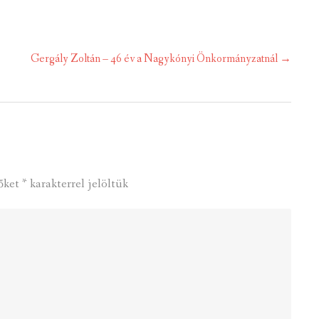
Gergály Zoltán – 46 év a Nagykónyi Önkormányzatnál
→
őket
*
karakterrel jelöltük