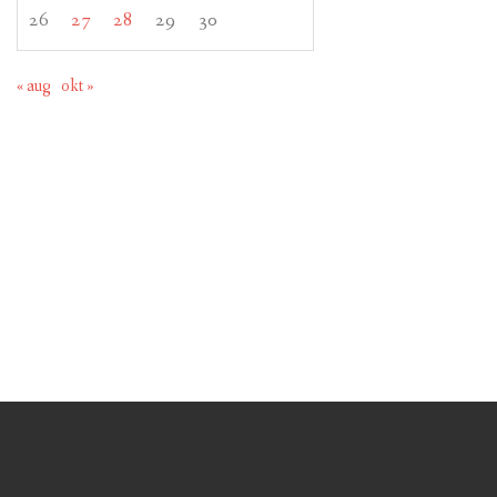
26
27
28
29
30
« aug
okt »