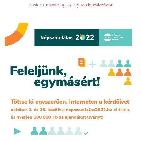
Posted on
2022.09.15.
by
admin.szaboviktor
INTÉZMÉNYEK
INFORMÁCIÓK
GALÉRIA
KAPCSOLAT
LETÖLTHETŐ NYOMTATVÁNYOK
VÁLASZTÁS 2026
TELEPÜLÉSIKÉPVISELŐI VAGYONNYILATKOZATOK – 2026.
ÉV
ROMA NEMZETISÉGI ÖNKORMÁNYZATI KÉPVISELŐK
VAGYONNYILATKOZATA – 2026. ÉV