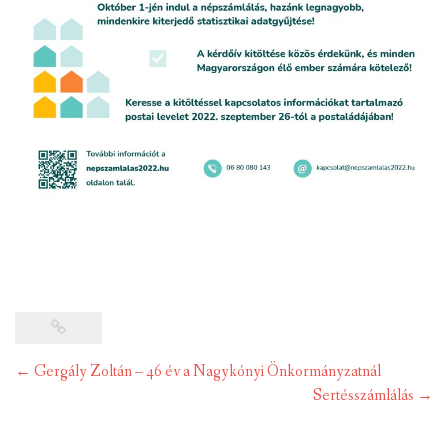
Post
←
Gergály Zoltán – 46 év a Nagykónyi Önkormányzatnál
navigation
Sertésszámlálás
→