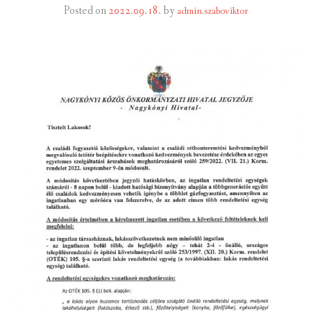
Posted on
2022.09.18.
by
admin.szaboviktor
INTÉZMÉNYEK
INFORMÁCIÓK
GALÉRIA
KAPCSOLAT
LETÖLTHETŐ NYOMTATVÁNYOK
VÁLASZTÁS 2026
TELEPÜLÉSIKÉPVISELŐI VAGYONNYILATKOZATOK – 2026.
ÉV
ROMA NEMZETISÉGI ÖNKORMÁNYZATI KÉPVISELŐK
VAGYONNYILATKOZATA – 2026. ÉV