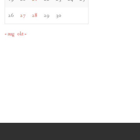
26
27
28
29
30
« aug
okt »