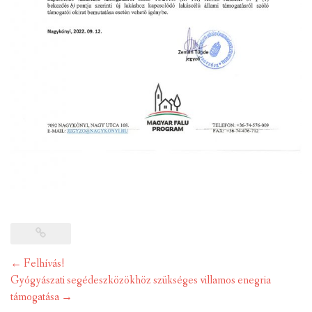
Post
←
Felhívás!
navigation
Gyógyászati segédeszközökhöz szükséges villamos enegria
támogatása
→