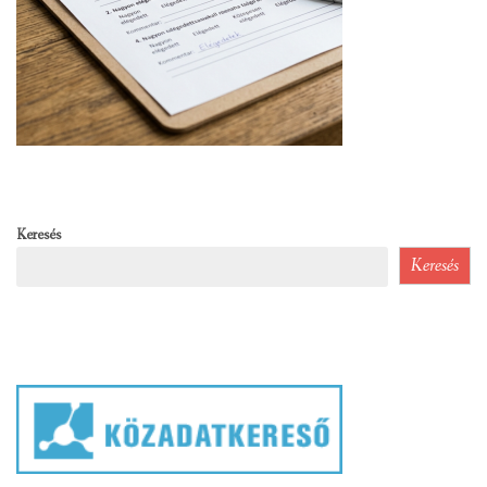
Keresés
Keresés