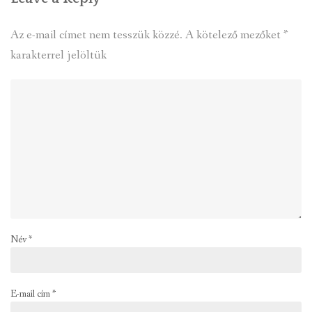
Az e-mail címet nem tesszük közzé.
A kötelező mezőket
*
karakterrel jelöltük
Név
*
E-mail cím
*