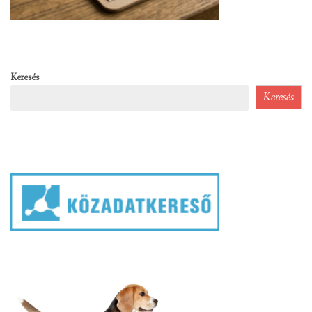
Keresés
Keresés