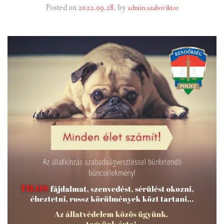
Posted on
2022.09.28.
by
admin.szaboviktor
INTÉZMÉNYEK
INFORMÁCIÓK
GALÉRIA
KAPCSOLAT
LETÖLTHETŐ NYOMTATVÁNYOK
VÁLASZTÁS 2026
TELEPÜLÉSIKÉPVISELŐI VAGYONNYILATKOZATOK – 2026.
ÉV
ROMA NEMZETISÉGI ÖNKORMÁNYZATI KÉPVISELŐK
VAGYONNYILATKOZATA – 2026. ÉV