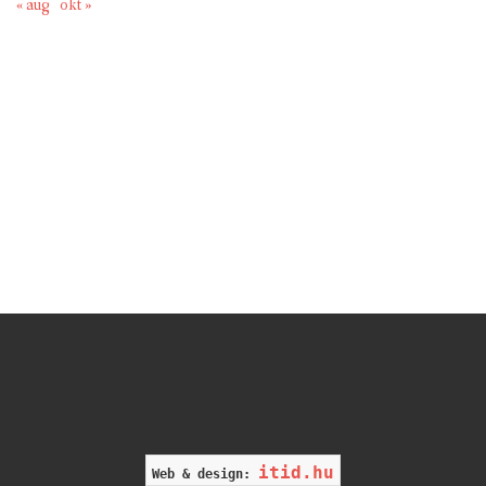
« aug
okt »
itid.hu
Web & design: