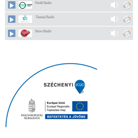
Petőfi Rádió
Tamási Radio
Retro Rádió