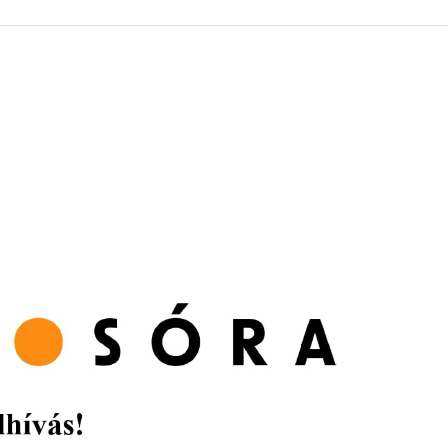
 KÖZZÉTÉTELI LISTA
ÓVODA
GYEPMESTERI SZOLGÁ
ZATI BIZOTTSÁG
RÓMAI KATOLIKUS PLÉBÁNIA
GYÓGYSZERTÁR
ETEK
HÁZIORVOSI RENDELÉ
ATOK
KÖRZETI MEGBÍZOTT
ÁSOK
POLGÁRŐR EGYESÜLE
I INFORMÁCIÓK
SZOCIÁLIS ELLÁTÁSOK
NOKI SZOLGÁLAT
VÉDŐNŐI SZOLGÁLAT
NDNOKI SZOLGÁLAT
TURIZMUS
LKOZTATÁSOK
HIRDETMÉNYEK
ELLÁTOTT JOGI KÉPVI