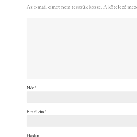
Az e-mail címet nem tesszük közzé.
A kötelező mez
Név
*
E-mail cím
*
Honlap