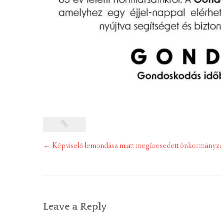
Post
←
Képviselő lemondása miatt megüresedett önkormányzat
navigation
Leave a Reply