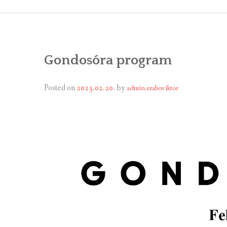
ÁLTALÁNOS
ÖNKORMÁNY
Gondosóra program
RENDEL
PÁLYÁZ
Posted on
2023.02.20.
by
admin.szaboviktor
TÁRSUL
VÁLASZTÁS
FALUGOND
TEMETŐGO
KÖZFOGLA