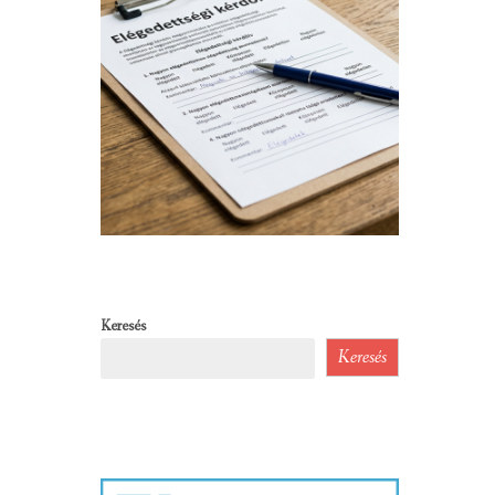
Keresés
Keresés