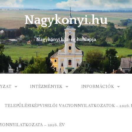
Nagykonyi.hu
Nagykónyi község honlapja
YZAT
INTÉZMÉNYEK
INFORMÁCIÓK
I KÖZSÉG ÖNKORMÁNYZATA
MŰVELŐDÉSI HÁZ
E-ÜGYINTÉZÉS
TELEPÜLÉSIKÉPVISELŐI VAGYONNYILATKOZATOK – 2026. 
 KÖZÖS ÖNKORMÁNYZATI HIVATAL
KÖNYVTÁR
FOGORVOSI RENDELÉ
ONNYILATKOZATA – 2026. ÉV
ORMÁNYZAT
ÁLTALÁNOS ISKOLA
GYERMEKJÓLÉTI SZOL