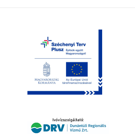
LTATÁS
IDŐSEK KÖSZÖNTÉSE
S
T
SELŐ