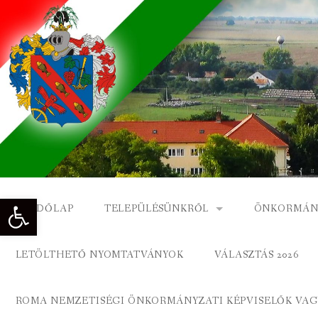
Skip
to
content
Eszköztár megnyitása
KEZDŐLAP
TELEPÜLÉSÜNKRŐL
ÖNKORMÁN
NAGYKÓNYI TÖRTÉNETE
NAGYKÓNY
LETÖLTHETŐ NYOMTATVÁNYOK
VÁLASZTÁS 2026
DÍSZPOLGÁROK
NAGYKÓNYI
ROMA NEMZETISÉGI ÖNKORMÁNYZATI KÉPVISELŐK VAGY
A KÖZSÉG FÖLDRAJZI NEVEI
ROMA ÖNK