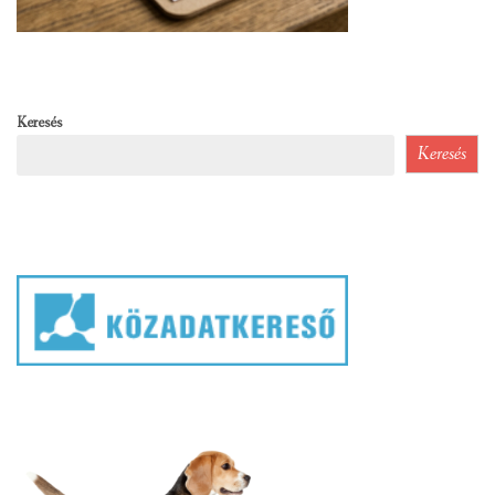
Keresés
Keresés