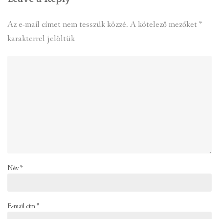
Az e-mail címet nem tesszük közzé.
A kötelező mezőket
*
karakterrel jelöltük
Név
*
E-mail cím
*