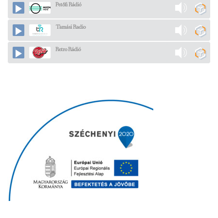
Petőfi Rádió
Tamási Radio
Retro Rádió