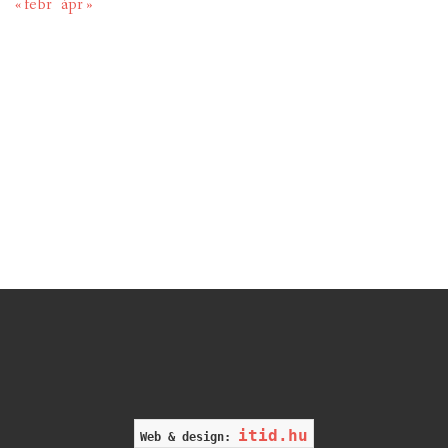
« febr
ápr »
itid.hu
Web & design: