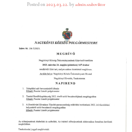
Posted on
2023.03.22.
by
admin.szaboviktor
INTÉZMÉNYEK
INFORMÁCIÓK
GALÉRIA
KAPCSOLAT
LETÖLTHETŐ NYOMTATVÁNYOK
VÁLASZTÁS 2026
TELEPÜLÉSIKÉPVISELŐI VAGYONNYILATKOZATOK – 2026.
ÉV
ROMA NEMZETISÉGI ÖNKORMÁNYZATI KÉPVISELŐK
VAGYONNYILATKOZATA – 2026. ÉV