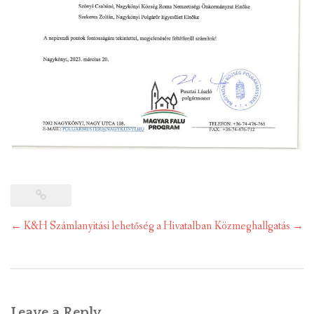
Post
←
K&H Számlanyitási lehetőség a Hivatalban
Közmeghallgatás
→
navigation
Leave a Reply