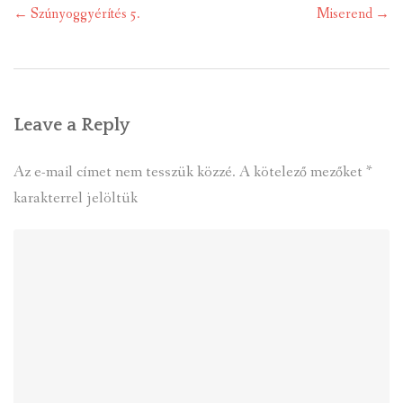
Post
←
Szúnyoggyérítés 5.
Miserend
→
navigation
Leave a Reply
Az e-mail címet nem tesszük közzé.
A kötelező mezőket
*
karakterrel jelöltük