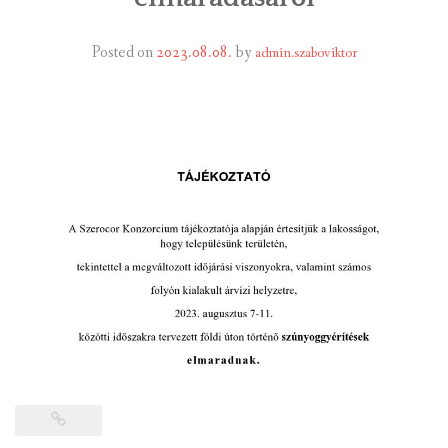
INTÉZMÉNYEK
Posted on
2023.08.08.
by
admin.szaboviktor
INFORMÁCIÓK
GALÉRIA
KAPCSOLAT
LETÖLTHETŐ NYOMTATVÁNYOK
VÁLASZTÁS 2026
TELEPÜLÉSIKÉPVISELŐI VAGYONNYILATKOZATOK – 2026.
ÉV
ROMA NEMZETISÉGI ÖNKORMÁNYZATI KÉPVISELŐK
VAGYONNYILATKOZATA – 2026. ÉV