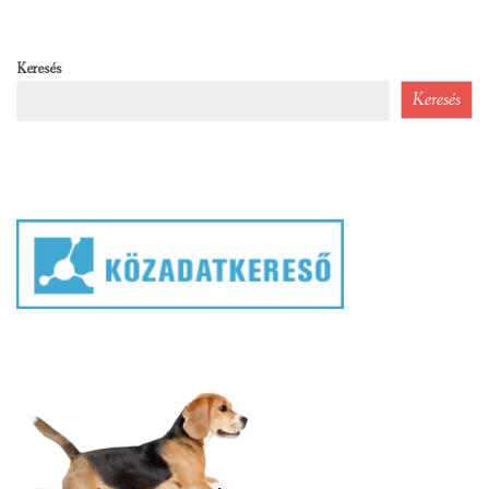
Keresés
Keresés