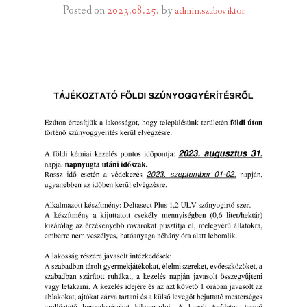
Posted on
2023.08.25.
by
admin.szaboviktor
INTÉZMÉNYEK
INFORMÁCIÓK
GALÉRIA
KAPCSOLAT
LETÖLTHETŐ NYOMTATVÁNYOK
VÁLASZTÁS 2026
TELEPÜLÉSIKÉPVISELŐI VAGYONNYILATKOZATOK – 2026.
ÉV
ROMA NEMZETISÉGI ÖNKORMÁNYZATI KÉPVISELŐK
VAGYONNYILATKOZATA – 2026. ÉV