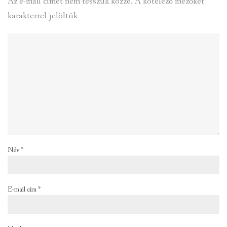
Az e-mail címet nem tesszük közzé.
A kötelező mezőket
*
karakterrel jelöltük
Név
*
E-mail cím
*