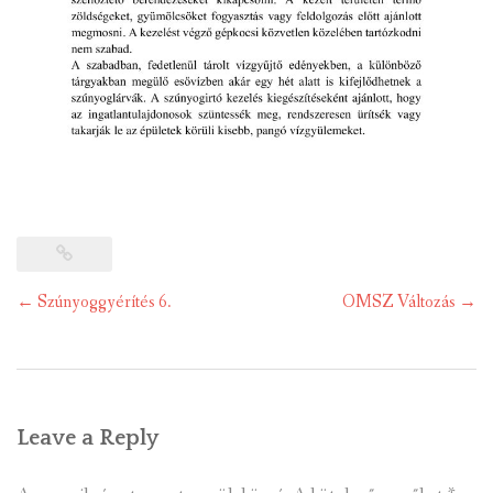
Post
←
Szúnyoggyérítés 6.
OMSZ Változás
→
navigation
Leave a Reply