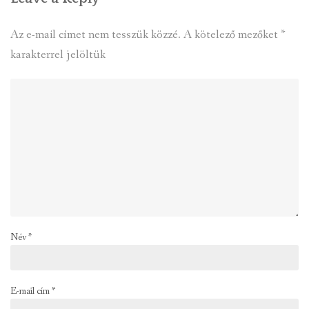
Az e-mail címet nem tesszük közzé.
A kötelező mezőket
*
karakterrel jelöltük
Név
*
E-mail cím
*