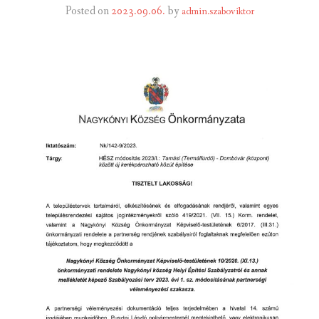
Posted on
2023.09.06.
by
admin.szaboviktor
INTÉZMÉNYEK
INFORMÁCIÓK
GALÉRIA
KAPCSOLAT
LETÖLTHETŐ NYOMTATVÁNYOK
VÁLASZTÁS 2026
TELEPÜLÉSIKÉPVISELŐI VAGYONNYILATKOZATOK – 2026.
ÉV
ROMA NEMZETISÉGI ÖNKORMÁNYZATI KÉPVISELŐK
VAGYONNYILATKOZATA – 2026. ÉV