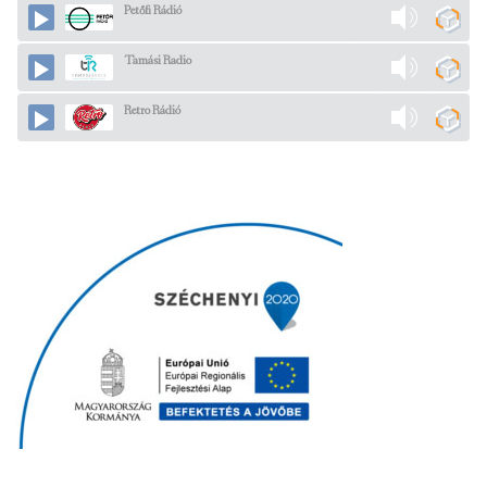
Petőfi Rádió
Tamási Radio
Retro Rádió