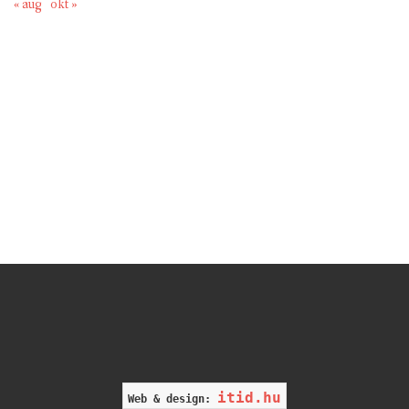
« aug
okt »
itid.hu
Web & design: