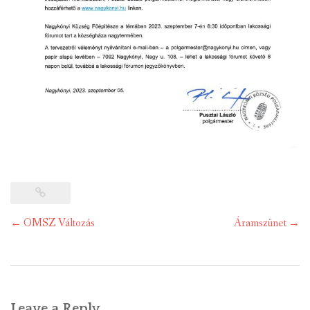
Post
←
OMSZ Változás
Áramszünet
→
navigation
Leave a Reply