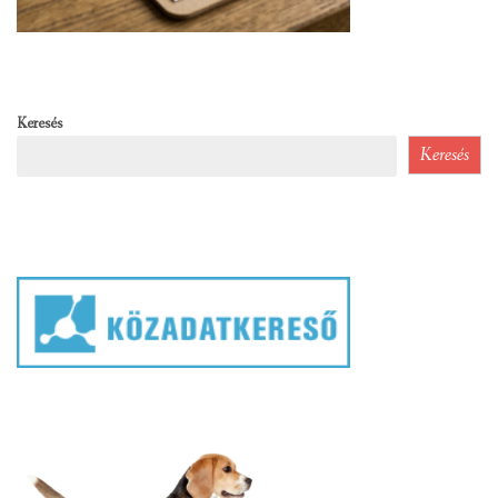
Keresés
Keresés