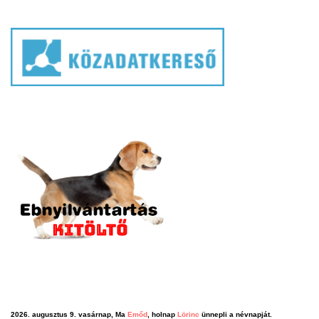
2026. augusztus 9. vasárnap, Ma
Emőd
, holnap
Lörinc
ünnepli a névnapját.