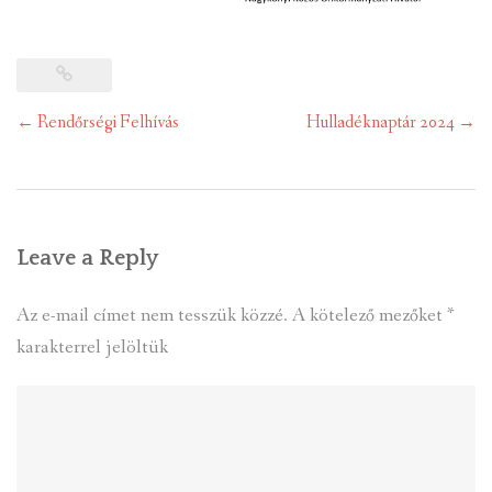
Post
←
Rendőrségi Felhívás
Hulladéknaptár 2024
→
navigation
Leave a Reply
Az e-mail címet nem tesszük közzé.
A kötelező mezőket
*
karakterrel jelöltük