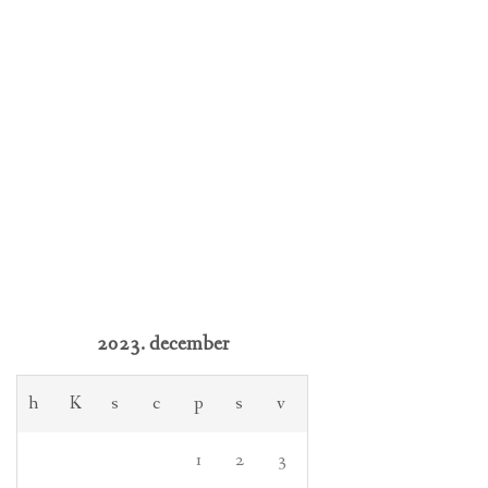
2023. december
h
K
s
c
p
s
v
1
2
3