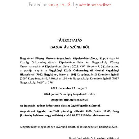
Posted on
2023.12.18.
by
admin.szaboviktor
INTÉZMÉNYEK
INFORMÁCIÓK
GALÉRIA
KAPCSOLAT
LETÖLTHETŐ NYOMTATVÁNYOK
VÁLASZTÁS 2026
TELEPÜLÉSIKÉPVISELŐI VAGYONNYILATKOZATOK – 2026.
ÉV
ROMA NEMZETISÉGI ÖNKORMÁNYZATI KÉPVISELŐK
VAGYONNYILATKOZATA – 2026. ÉV