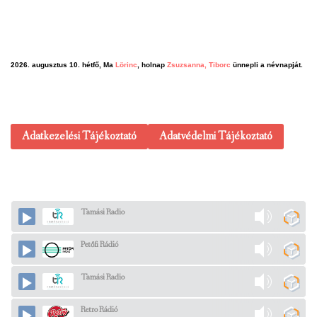
2026. augusztus 10. hétfő, Ma
Lörinc
, holnap
Zsuzsanna, Tiborc
ünnepli a névnapját.
Adatkezelési Tájékoztató
Adatvédelmi Tájékoztató
Tamási Radio
Petőfi Rádió
Tamási Radio
Retro Rádió