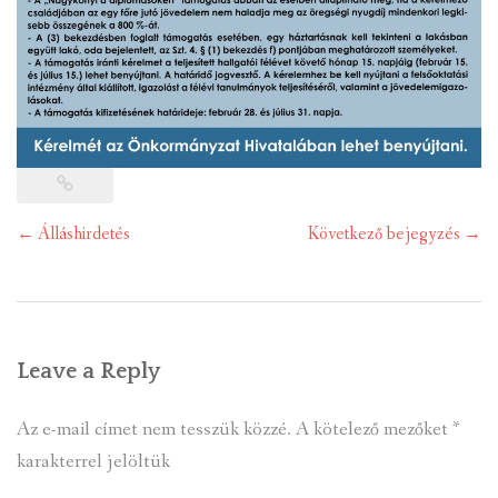
Post
←
Álláshirdetés
Következő bejegyzés
→
navigation
Leave a Reply
Az e-mail címet nem tesszük közzé.
A kötelező mezőket
*
karakterrel jelöltük