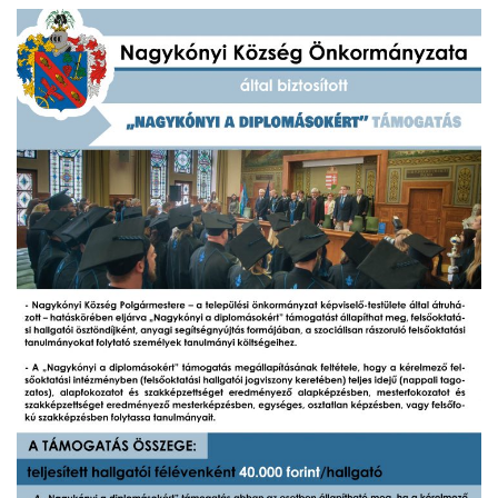
INTÉZMÉNYEK
INFORMÁCIÓK
GALÉRIA
KAPCSOLAT
LETÖLTHETŐ NYOMTATVÁNYOK
VÁLASZTÁS 2026
TELEPÜLÉSIKÉPVISELŐI VAGYONNYILATKOZATOK – 2026.
ÉV
ROMA NEMZETISÉGI ÖNKORMÁNYZATI KÉPVISELŐK
VAGYONNYILATKOZATA – 2026. ÉV