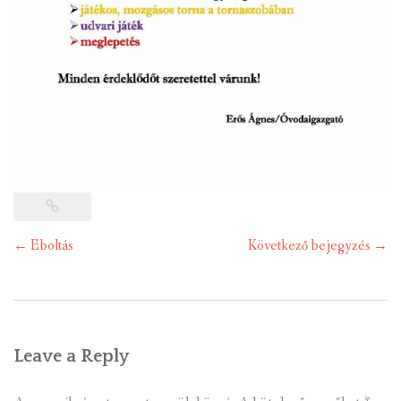
Post
←
Eboltás
Következő bejegyzés
→
navigation
Leave a Reply