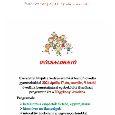
Posted on
2024.04.11.
by
admin.szaboviktor
INTÉZMÉNYEK
INFORMÁCIÓK
GALÉRIA
KAPCSOLAT
LETÖLTHETŐ NYOMTATVÁNYOK
VÁLASZTÁS 2026
TELEPÜLÉSIKÉPVISELŐI VAGYONNYILATKOZATOK – 2026.
ÉV
ROMA NEMZETISÉGI ÖNKORMÁNYZATI KÉPVISELŐK
VAGYONNYILATKOZATA – 2026. ÉV