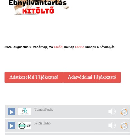
2026. augusztus 9. vasárnap, Ma
Emőd
, holnap
Lörinc
ünnepli a névnapját.
Adatkezelési Tájékoztató
Adatvédelmi Tájékoztató
Tamási Radio
Petőfi Rádió