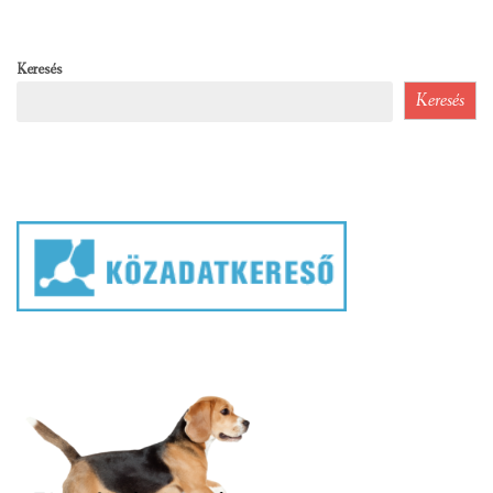
Keresés
Keresés