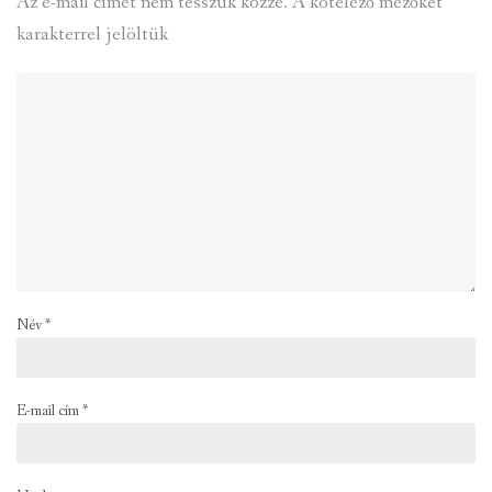
Az e-mail címet nem tesszük közzé.
A kötelező mezőket
*
karakterrel jelöltük
Név
*
E-mail cím
*