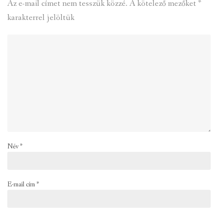
Az e-mail címet nem tesszük közzé.
A kötelező mezőket
*
karakterrel jelöltük
Név
*
E-mail cím
*