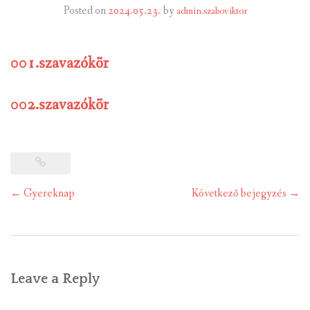
Posted on
2024.05.23.
by
admin.szaboviktor
INTÉZMÉNYEK
001.szavazókör
INFORMÁCIÓK
GALÉRIA
002.szavazókör
KAPCSOLAT
LETÖLTHETŐ NYOMTATVÁNYOK
Post
←
Gyereknap
Következő bejegyzés
→
VÁLASZTÁS 2026
navigation
TELEPÜLÉSIKÉPVISELŐI VAGYONNYILATKOZATOK – 2026.
ÉV
ROMA NEMZETISÉGI ÖNKORMÁNYZATI KÉPVISELŐK
Leave a Reply
VAGYONNYILATKOZATA – 2026. ÉV