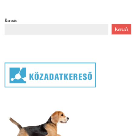
Keresés
Keresés