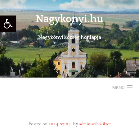
Skip
to
Eszköztár megnyitása
Nagykonyi.hu
content
Nagykónyi község honlapja
MENU
KEZDŐLAP
TELEPÜLÉSÜNKRŐL
Posted on
2024.07.04.
by
admin.szaboviktor
ÖNKORMÁNYZAT