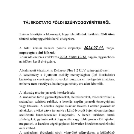
INTÉZMÉNYEK
INFORMÁCIÓK
GALÉRIA
KAPCSOLAT
LETÖLTHETŐ NYOMTATVÁNYOK
VÁLASZTÁS 2026
TELEPÜLÉSIKÉPVISELŐI VAGYONNYILATKOZATOK – 2026.
ÉV
ROMA NEMZETISÉGI ÖNKORMÁNYZATI KÉPVISELŐK
VAGYONNYILATKOZATA – 2026. ÉV