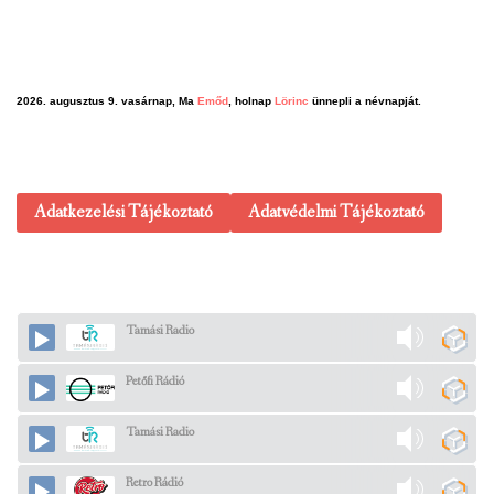
2026. augusztus 9. vasárnap, Ma
Emőd
, holnap
Lörinc
ünnepli a névnapját.
Adatkezelési Tájékoztató
Adatvédelmi Tájékoztató
Tamási Radio
Petőfi Rádió
Tamási Radio
Retro Rádió