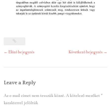
Post
←
Előző bejegyzés
Következő bejegyzés
→
navigation
Leave a Reply
Az e-mail címet nem tesszük közzé.
A kötelező mezőket
*
karakterrel jelöltük