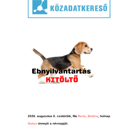
2026. augusztus 6. csütörtök, Ma
Berta, Bettina
, holnap
Ibolya
ünnepli a névnapját.