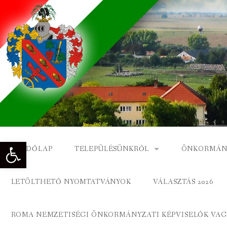
Skip
to
content
Eszköztár megnyitása
KEZDŐLAP
TELEPÜLÉSÜNKRŐL
ÖNKORMÁN
NAGYKÓNYI TÖRTÉNETE
NAGYKÓNY
LETÖLTHETŐ NYOMTATVÁNYOK
VÁLASZTÁS 2026
DÍSZPOLGÁROK
NAGYKÓNYI
ROMA NEMZETISÉGI ÖNKORMÁNYZATI KÉPVISELŐK VAGY
A KÖZSÉG FÖLDRAJZI NEVEI
ROMA ÖNK