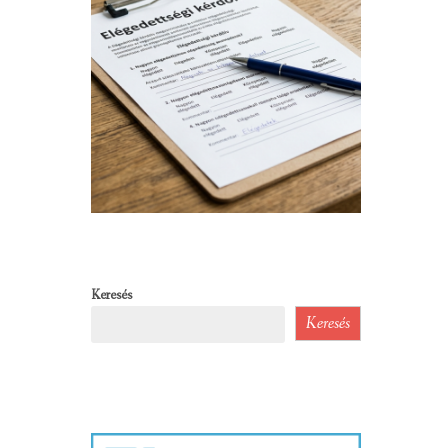
Keresés
Keresés