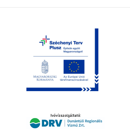
LTATÁS
IDŐSEK KÖSZÖNTÉSE
S
T
SELŐ