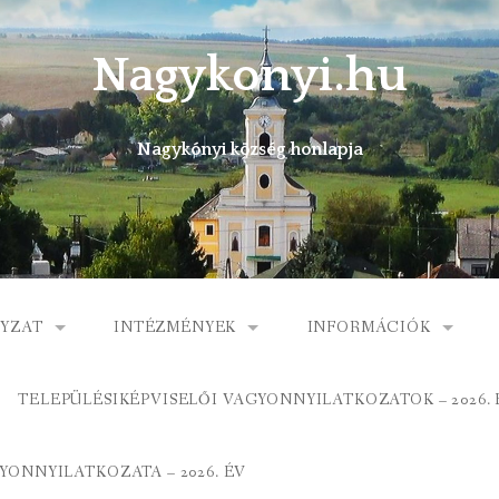
Nagykonyi.hu
Nagykónyi község honlapja
YZAT
INTÉZMÉNYEK
INFORMÁCIÓK
I KÖZSÉG ÖNKORMÁNYZATA
MŰVELŐDÉSI HÁZ
E-ÜGYINTÉZÉS
TELEPÜLÉSIKÉPVISELŐI VAGYONNYILATKOZATOK – 2026. 
 KÖZÖS ÖNKORMÁNYZATI HIVATAL
KÖNYVTÁR
FOGORVOSI RENDELÉ
ONNYILATKOZATA – 2026. ÉV
ORMÁNYZAT
ÁLTALÁNOS ISKOLA
GYERMEKJÓLÉTI SZOL