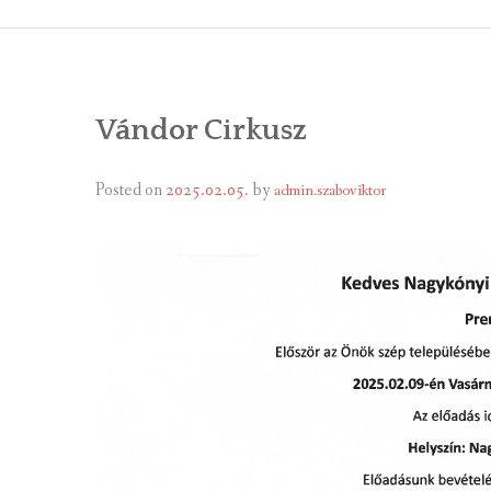
ÁLTALÁNOS
ÖNKORMÁNY
Vándor Cirkusz
RENDEL
PÁLYÁZ
Posted on
2025.02.05.
by
admin.szaboviktor
TÁRSUL
VÁLASZTÁS
FALUGOND
TEMETŐGO
KÖZFOGLA