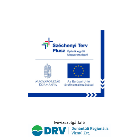
LTATÁS
IDŐSEK KÖSZÖNTÉSE
S
T
SELŐ