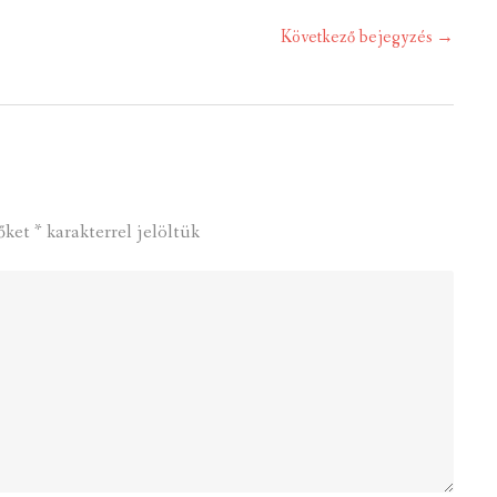
Következő bejegyzés
→
őket
*
karakterrel jelöltük