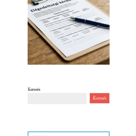
Keresés
Keresés