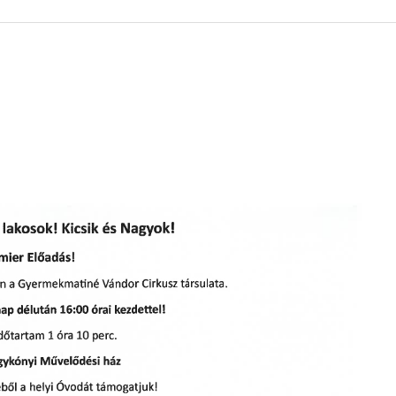
 KÖZZÉTÉTELI LISTA
ÓVODA
GYEPMESTERI SZOLGÁ
ZATI BIZOTTSÁG
RÓMAI KATOLIKUS PLÉBÁNIA
GYÓGYSZERTÁR
ETEK
HÁZIORVOSI RENDELÉ
ATOK
KÖRZETI MEGBÍZOTT
ÁSOK
POLGÁRŐR EGYESÜLE
I INFORMÁCIÓK
SZOCIÁLIS ELLÁTÁSOK
NOKI SZOLGÁLAT
VÉDŐNŐI SZOLGÁLAT
NDNOKI SZOLGÁLAT
TURIZMUS
LKOZTATÁSOK
HIRDETMÉNYEK
ELLÁTOTT JOGI KÉPVI