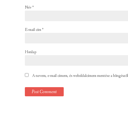
Név
*
E-mail cím
*
Honlap
A nevem, e-mail címem, és weboldalcímem mentése a böngésző