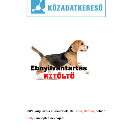
2026. augusztus 6. csütörtök, Ma
Berta, Bettina
, holnap
Ibolya
ünnepli a névnapját.