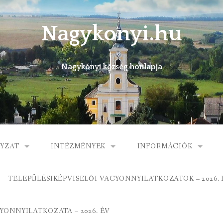
Nagykonyi.hu
Nagykónyi község honlapja
YZAT
INTÉZMÉNYEK
INFORMÁCIÓK
I KÖZSÉG ÖNKORMÁNYZATA
MŰVELŐDÉSI HÁZ
E-ÜGYINTÉZÉS
TELEPÜLÉSIKÉPVISELŐI VAGYONNYILATKOZATOK – 2026. 
 KÖZÖS ÖNKORMÁNYZATI HIVATAL
KÖNYVTÁR
FOGORVOSI RENDELÉ
ONNYILATKOZATA – 2026. ÉV
ORMÁNYZAT
ÁLTALÁNOS ISKOLA
GYERMEKJÓLÉTI SZOL