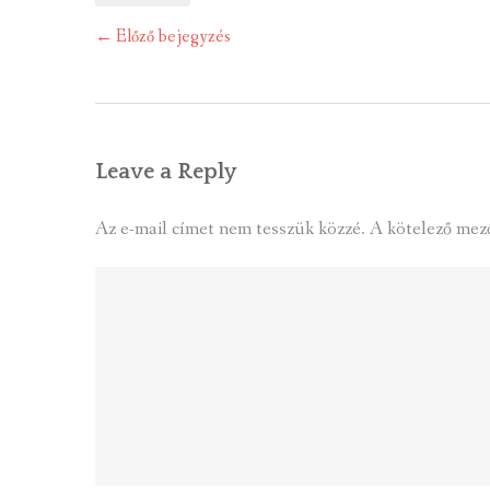
Post
←
Előző bejegyzés
navigation
Leave a Reply
Az e-mail címet nem tesszük közzé.
A kötelező mez