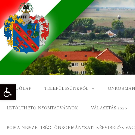
Skip
to
content
Eszköztár megnyitása
KEZDŐLAP
TELEPÜLÉSÜNKRŐL
ÖNKORMÁN
NAGYKÓNYI TÖRTÉNETE
NAGYKÓNY
LETÖLTHETŐ NYOMTATVÁNYOK
VÁLASZTÁS 2026
DÍSZPOLGÁROK
NAGYKÓNYI
ROMA NEMZETISÉGI ÖNKORMÁNYZATI KÉPVISELŐK VAGY
A KÖZSÉG FÖLDRAJZI NEVEI
ROMA ÖNK