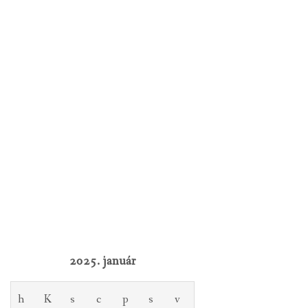
2025. január
h
K
s
c
p
s
v