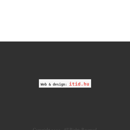
itid.hu
Web & design: