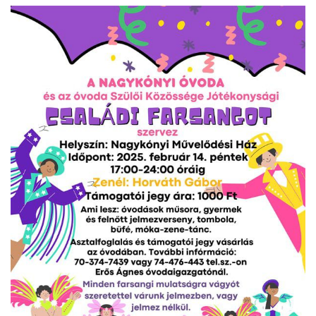
INTÉZMÉNYEK
INFORMÁCIÓK
GALÉRIA
KAPCSOLAT
LETÖLTHETŐ NYOMTATVÁNYOK
VÁLASZTÁS 2026
TELEPÜLÉSIKÉPVISELŐI VAGYONNYILATKOZATOK – 2026.
ÉV
ROMA NEMZETISÉGI ÖNKORMÁNYZATI KÉPVISELŐK
VAGYONNYILATKOZATA – 2026. ÉV