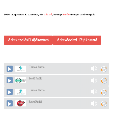
2026. augusztus 8. szombat, Ma
László
, holnap
Emőd
ünnepli a névnapját.
Adatkezelési Tájékoztató
Adatvédelmi Tájékoztató
Tamási Radio
Petőfi Rádió
Tamási Radio
Retro Rádió