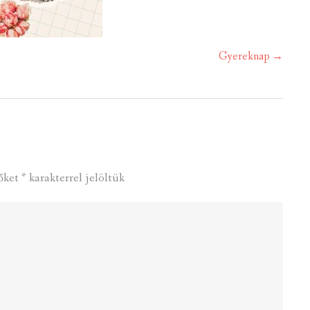
Gyereknap
→
őket
*
karakterrel jelöltük