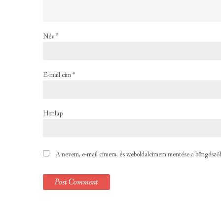
Név
*
E-mail cím
*
Honlap
A nevem, e-mail címem, és weboldalcímem mentése a böngésző