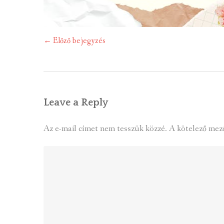
Post
←
Előző bejegyzés
navigation
Leave a Reply
Az e-mail címet nem tesszük közzé.
A kötelező mez