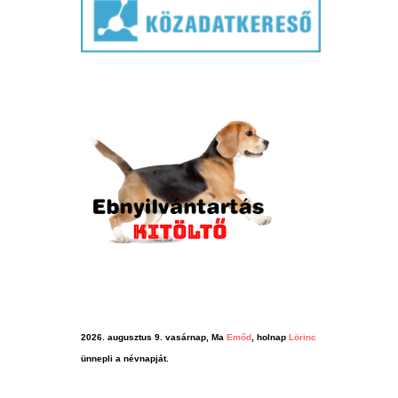
2026. augusztus 9. vasárnap, Ma
Emőd
, holnap
Lörinc
ünnepli a névnapját.