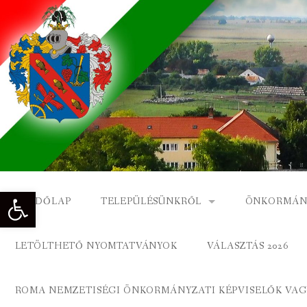
Skip
to
content
Eszköztár megnyitása
KEZDŐLAP
TELEPÜLÉSÜNKRŐL
ÖNKORMÁN
NAGYKÓNYI TÖRTÉNETE
NAGYKÓNY
LETÖLTHETŐ NYOMTATVÁNYOK
VÁLASZTÁS 2026
DÍSZPOLGÁROK
NAGYKÓNYI
ROMA NEMZETISÉGI ÖNKORMÁNYZATI KÉPVISELŐK VAGY
A KÖZSÉG FÖLDRAJZI NEVEI
ROMA ÖNK