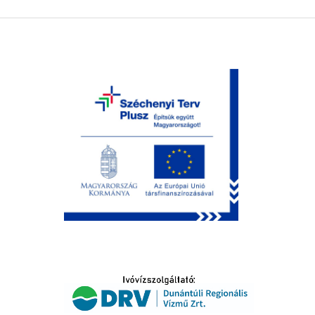
LTATÁS
IDŐSEK KÖSZÖNTÉSE
S
T
SELŐ