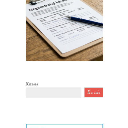
Keresés
Keresés