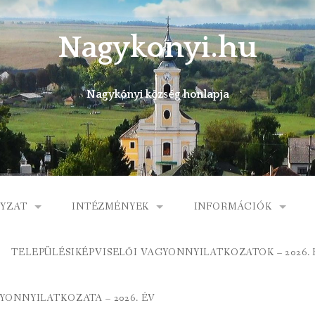
Nagykonyi.hu
Nagykónyi község honlapja
YZAT
INTÉZMÉNYEK
INFORMÁCIÓK
I KÖZSÉG ÖNKORMÁNYZATA
MŰVELŐDÉSI HÁZ
E-ÜGYINTÉZÉS
TELEPÜLÉSIKÉPVISELŐI VAGYONNYILATKOZATOK – 2026. 
 KÖZÖS ÖNKORMÁNYZATI HIVATAL
KÖNYVTÁR
FOGORVOSI RENDELÉ
ONNYILATKOZATA – 2026. ÉV
ORMÁNYZAT
ÁLTALÁNOS ISKOLA
GYERMEKJÓLÉTI SZOL