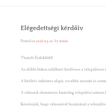
ÁLTALÁNOS
ÖNKORMÁNY
Elégedettségi kérdőív
RENDEL
PÁLYÁZ
Posted on
2026.03.20.
by
itid.hu
TÁRSUL
Tisztelt Érdeklődő!
VÁLASZTÁS
Az alábbi linken található kérdéssor a településen
FALUGOND
A kitöltés önkéntes alapú, továbbá anonim és sem
TEMETŐGO
A válaszok elemzésére kizárólag települési szinten 
KÖZFOGLA
Köszönjük, hogy válaszaival hozzájárul a települési