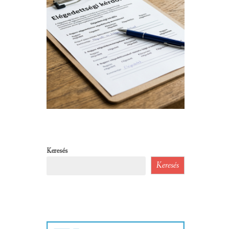
Keresés
Keresés