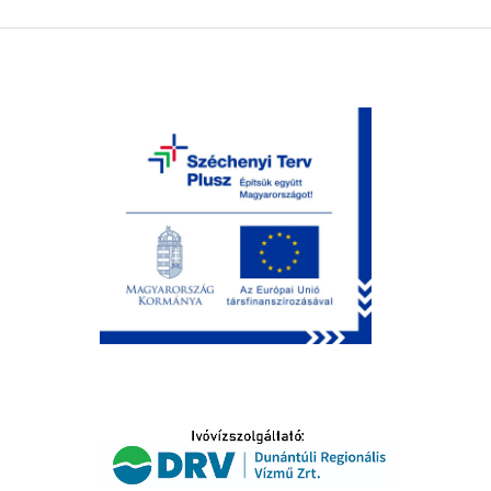
LTATÁS
IDŐSEK KÖSZÖNTÉSE
S
T
SELŐ