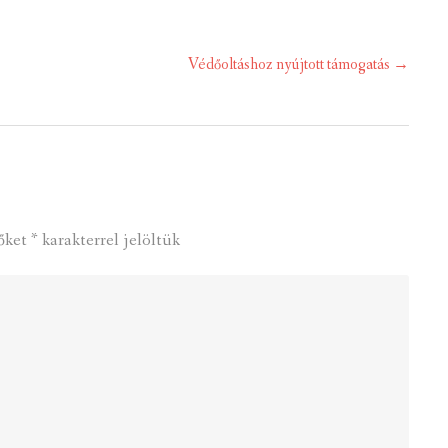
Védőoltáshoz nyújtott támogatás
→
őket
*
karakterrel jelöltük