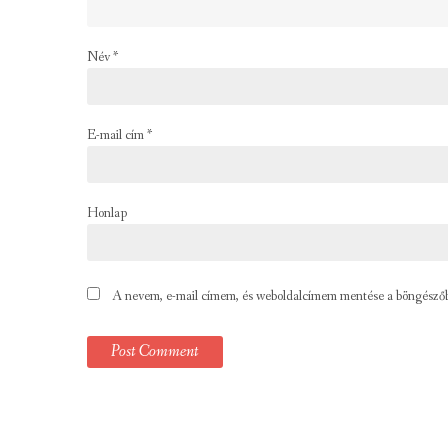
Név
*
E-mail cím
*
Honlap
A nevem, e-mail címem, és weboldalcímem mentése a böngésző