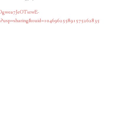
sZOgwea7JeOTsrwE-
usp=sharing&ouid=104696255891575262835