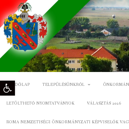
Skip
to
content
Eszköztár megnyitása
KEZDŐLAP
TELEPÜLÉSÜNKRŐL
ÖNKORMÁN
NAGYKÓNYI TÖRTÉNETE
NAGYKÓNY
LETÖLTHETŐ NYOMTATVÁNYOK
VÁLASZTÁS 2026
DÍSZPOLGÁROK
NAGYKÓNYI
ROMA NEMZETISÉGI ÖNKORMÁNYZATI KÉPVISELŐK VAGY
A KÖZSÉG FÖLDRAJZI NEVEI
ROMA ÖNK