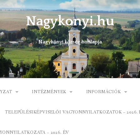
Nagykonyi.hu
Nagykónyi község honlapja
YZAT
INTÉZMÉNYEK
INFORMÁCIÓK
I KÖZSÉG ÖNKORMÁNYZATA
MŰVELŐDÉSI HÁZ
E-ÜGYINTÉZÉS
TELEPÜLÉSIKÉPVISELŐI VAGYONNYILATKOZATOK – 2026. 
 KÖZÖS ÖNKORMÁNYZATI HIVATAL
KÖNYVTÁR
FOGORVOSI RENDELÉ
ONNYILATKOZATA – 2026. ÉV
ORMÁNYZAT
ÁLTALÁNOS ISKOLA
GYERMEKJÓLÉTI SZOL