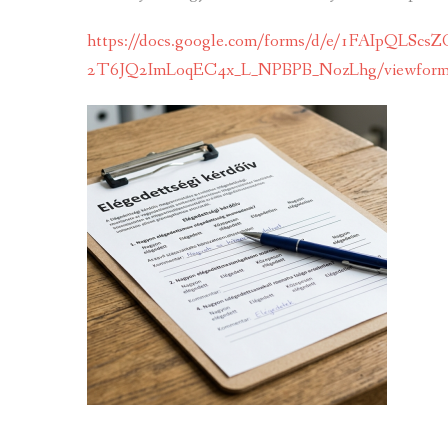
https://docs.google.com/forms/d/e/1FAIpQLSc
2T6JQ2ImLoqEC4x_L_NPBPB_NozLhg/viewform?