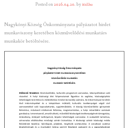
Posted on
2026.04.20.
by
itid.hu
INTÉZMÉNYEK
Nagykónyi Község Önkormányzata pályázatot hirdet
INFORMÁCIÓK
munkaviszony keretében közművelődési munkatárs
GALÉRIA
munkakör betöltésére.
KAPCSOLAT
LETÖLTHETŐ NYOMTATVÁNYOK
VÁLASZTÁS 2026
TELEPÜLÉSIKÉPVISELŐI VAGYONNYILATKOZATOK – 2026.
ÉV
ROMA NEMZETISÉGI ÖNKORMÁNYZATI KÉPVISELŐK
VAGYONNYILATKOZATA – 2026. ÉV