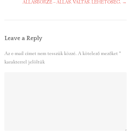
navigation
ÁLLÁSBÖRZE – ÁLLÁS. VÁLTÁS. LEHETŐSÉG.
→
Leave a Reply
Az e-mail címet nem tesszük közzé.
A kötelező mezőket
*
karakterrel jelöltük