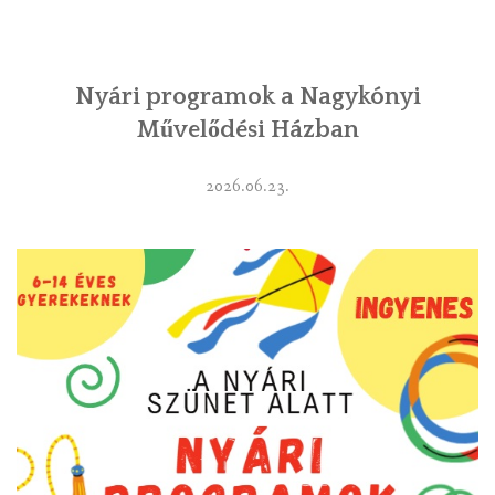
INTÉZMÉNYEK
Nyári programok a Nagykónyi
INFORMÁCIÓK
Művelődési Házban
GALÉRIA
2026.06.23.
KAPCSOLAT
LETÖLTHETŐ NYOMTATVÁNYOK
VÁLASZTÁS 2026
TELEPÜLÉSIKÉPVISELŐI VAGYONNYILATKOZATOK – 2026.
ÉV
ROMA NEMZETISÉGI ÖNKORMÁNYZATI KÉPVISELŐK
VAGYONNYILATKOZATA – 2026. ÉV