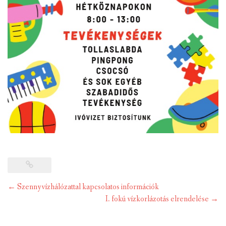
Post
←
Szennyvízhálózattal kapcsolatos információk
navigation
I. fokú vízkorlázotás elrendelése
→