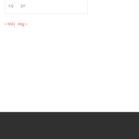
29
30
« máj
aug »