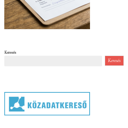
Keresés
Keresés