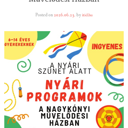
INTÉZMÉNYEK
Posted on
2026.06.23.
by
itid.hu
INFORMÁCIÓK
GALÉRIA
KAPCSOLAT
LETÖLTHETŐ NYOMTATVÁNYOK
VÁLASZTÁS 2026
TELEPÜLÉSIKÉPVISELŐI VAGYONNYILATKOZATOK – 2026.
ÉV
ROMA NEMZETISÉGI ÖNKORMÁNYZATI KÉPVISELŐK
VAGYONNYILATKOZATA – 2026. ÉV