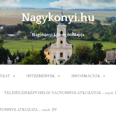
Nagykonyi.hu
Nagykónyi község honlapja
YZAT
INTÉZMÉNYEK
INFORMÁCIÓK
I KÖZSÉG ÖNKORMÁNYZATA
MŰVELŐDÉSI HÁZ
E-ÜGYINTÉZÉS
TELEPÜLÉSIKÉPVISELŐI VAGYONNYILATKOZATOK – 2026. 
 KÖZÖS ÖNKORMÁNYZATI HIVATAL
KÖNYVTÁR
FOGORVOSI RENDELÉ
ONNYILATKOZATA – 2026. ÉV
ORMÁNYZAT
ÁLTALÁNOS ISKOLA
GYERMEKJÓLÉTI SZOL