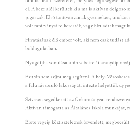
tanulás iránti szeretetét, melynek segítségével az é
el. A keze alól kerültek ki a ma is aktívan dolgozó
jogászok. Első tanítványainak gyermekeit, unokáit 
volt tanítványai felkeresték, vagy hírt adtak maguk
Hivatásának élő ember volt, aki nem csak tudást ado
boldogulásban.
Nyugdíjba vonulása után vehette át aranydiplomáj
Ezután sem szűnt meg segíteni. A helyi Vöröskereszt
a falu rászoruló lakosságát, intézte helyettük ügye
Szívesen segédkezett az Önkormányzat rendezvényein
Aktívan támogatta az Általános Iskola munkáját, re
Élete végéig köztiszteletnek örvendett, megbecsült