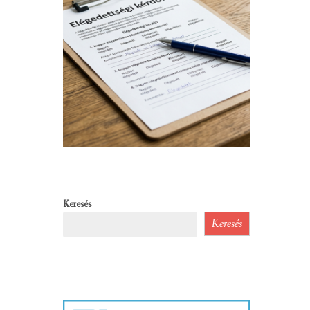
Keresés
Keresés