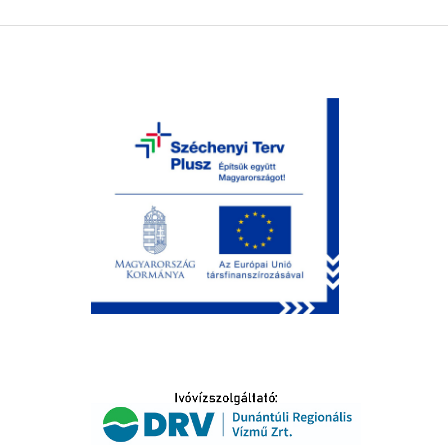
LTATÁS
IDŐSEK KÖSZÖNTÉSE
S
T
SELŐ