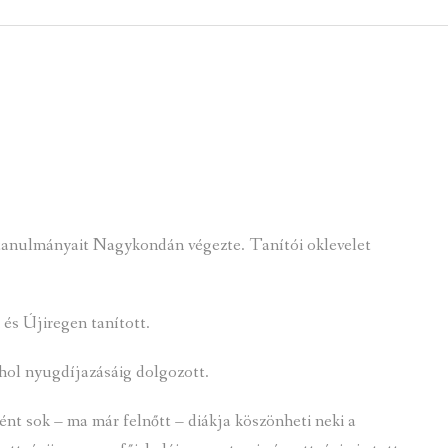
 KÖZZÉTÉTELI LISTA
ÓVODA
GYEPMESTERI SZOLGÁ
ZATI BIZOTTSÁG
RÓMAI KATOLIKUS PLÉBÁNIA
GYÓGYSZERTÁR
ETEK
HÁZIORVOSI RENDELÉ
ATOK
KÖRZETI MEGBÍZOTT
ÁSOK
POLGÁRŐR EGYESÜLE
 tanulmányait Nagykondán végezte. Tanítói oklevelet
I INFORMÁCIÓK
SZOCIÁLIS ELLÁTÁSOK
NOKI SZOLGÁLAT
VÉDŐNŐI SZOLGÁLAT
s Újiregen tanított.
NDNOKI SZOLGÁLAT
TURIZMUS
hol nyugdíjazásáig dolgozott.
LKOZTATÁSOK
HIRDETMÉNYEK
nt sok – ma már felnőtt – diákja köszönheti neki a
ELLÁTOTT JOGI KÉPVI