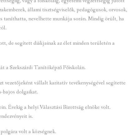
rettségiig, vagy a főiskoláig, egyetemi végzettségig jutott
 szakemberek, állami tisztségviselők, pedagógusok, orvosok,
is taníthatta, nevelhette munkája során. Mindig örült, ha
ról.
tt, de segített diákjainak az élet minden területén a
át a Szekszárdi Tanítóképző Főiskolán.
 vezetőjeként vállalt karitatív tevékenységével segítette
s-bajos dolgaikat.
. Évekig a helyi Választási Bizottság elnöke volt.
ndezvényeit is.
 polgára volt a községnek.