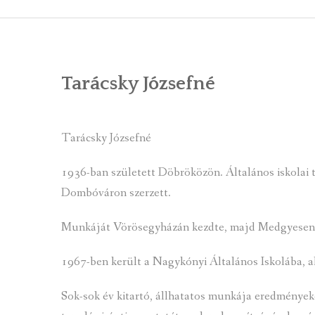
ÁLTALÁNOS
ÖNKORMÁNY
Tarácsky Józsefné
RENDEL
PÁLYÁZ
Tarácsky Józsefné
TÁRSUL
1936-ban született Döbröközön. Általános iskolai
VÁLASZTÁS
Dombóváron szerzett.
FALUGOND
Munkáját Vörösegyházán kezdte, majd Medgyesen é
TEMETŐGO
1967-ben került a Nagykónyi Általános Iskolába, a
KÖZFOGLA
Sok-sok év kitartó, állhatatos munkája eredményeké