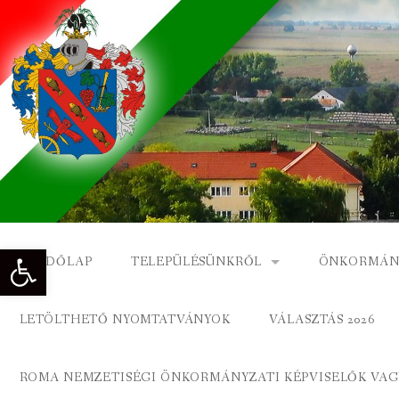
Skip
to
content
Eszköztár megnyitása
KEZDŐLAP
TELEPÜLÉSÜNKRŐL
ÖNKORMÁN
NAGYKÓNYI TÖRTÉNETE
NAGYKÓNY
LETÖLTHETŐ NYOMTATVÁNYOK
VÁLASZTÁS 2026
DÍSZPOLGÁROK
NAGYKÓNYI
ROMA NEMZETISÉGI ÖNKORMÁNYZATI KÉPVISELŐK VAGY
A KÖZSÉG FÖLDRAJZI NEVEI
ROMA ÖNK