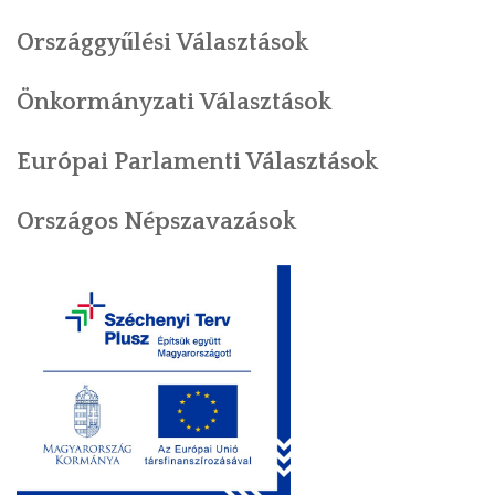
Országgyűlési Választások
INTÉZMÉNYEK
Önkormányzati Választások
INFORMÁCIÓK
GALÉRIA
Európai Parlamenti Választások
KAPCSOLAT
Országos Népszavazások
LETÖLTHETŐ NYOMTATVÁNYOK
VÁLASZTÁS 2026
TELEPÜLÉSIKÉPVISELŐI VAGYONNYILATKOZATOK – 2026.
ÉV
ROMA NEMZETISÉGI ÖNKORMÁNYZATI KÉPVISELŐK
VAGYONNYILATKOZATA – 2026. ÉV