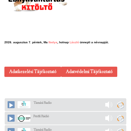
2026. augusztus 7. péntek, Ma
Ibolya
, holnap
László
ünnepli a névnapját.
Adatkezelési Tájékoztató
Adatvédelmi Tájékoztató
Tamási Radio
Petőfi Rádió
Tamási Radio