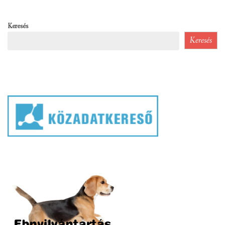
Keresés
Keresés