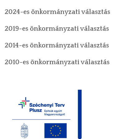
2024-es önkormányzati választás
INTÉZMÉNYEK
2019-es önkormányzati választás
INFORMÁCIÓK
GALÉRIA
2014-es önkormányzati választás
KAPCSOLAT
2010-es önkormányzati választás
LETÖLTHETŐ NYOMTATVÁNYOK
VÁLASZTÁS 2026
TELEPÜLÉSIKÉPVISELŐI VAGYONNYILATKOZATOK – 2026.
ÉV
ROMA NEMZETISÉGI ÖNKORMÁNYZATI KÉPVISELŐK
VAGYONNYILATKOZATA – 2026. ÉV