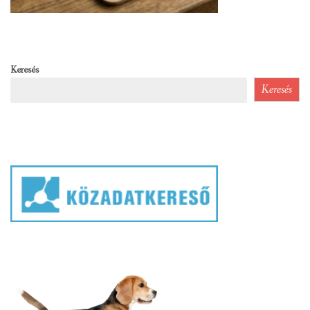
Keresés
Keresés