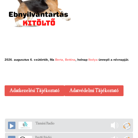
2026. augusztus 6. csütörtök, Ma
Berta, Bettina
, holnap
Ibolya
ünnepli a névnapját.
Adatkezelési Tájékoztató
Adatvédelmi Tájékoztató
Tamási Radio
Petőfi Rádió