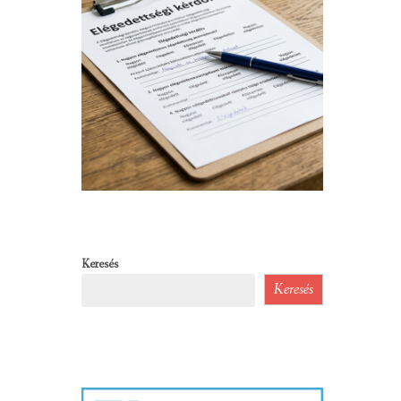
Keresés
Keresés