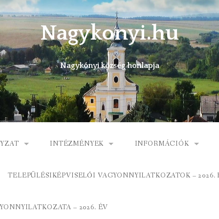
Nagykonyi.hu
Nagykónyi község honlapja
YZAT
INTÉZMÉNYEK
INFORMÁCIÓK
I KÖZSÉG ÖNKORMÁNYZATA
MŰVELŐDÉSI HÁZ
E-ÜGYINTÉZÉS
TELEPÜLÉSIKÉPVISELŐI VAGYONNYILATKOZATOK – 2026. 
 KÖZÖS ÖNKORMÁNYZATI HIVATAL
KÖNYVTÁR
FOGORVOSI RENDELÉ
ONNYILATKOZATA – 2026. ÉV
ORMÁNYZAT
ÁLTALÁNOS ISKOLA
GYERMEKJÓLÉTI SZOL