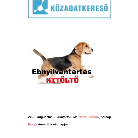
2026. augusztus 6. csütörtök, Ma
Berta, Bettina
, holnap
Ibolya
ünnepli a névnapját.