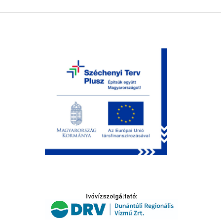
LTATÁS
IDŐSEK KÖSZÖNTÉSE
S
T
SELŐ