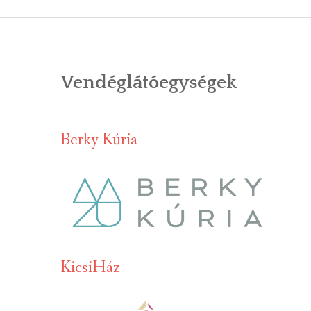
ÁLTALÁNOS
ÖNKORMÁNY
Vendéglátóegységek
RENDEL
PÁLYÁZ
Berky Kúria
TÁRSUL
VÁLASZTÁS
FALUGOND
TEMETŐGO
KicsiHáz
KÖZFOGLA