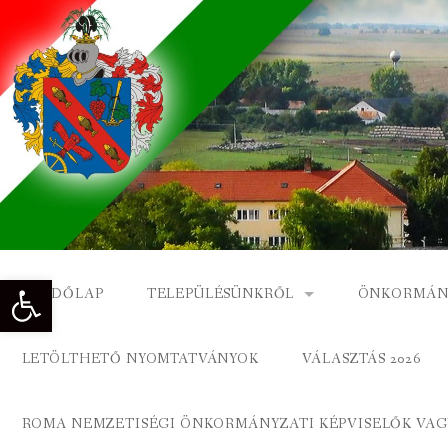
Skip
to
content
Eszköztár megnyitása
KEZDŐLAP
TELEPÜLÉSÜNKRŐL
ÖNKORMÁN
NAGYKÓNYI TÖRTÉNETE
NAGYKÓNY
LETÖLTHETŐ NYOMTATVÁNYOK
VÁLASZTÁS 2026
DÍSZPOLGÁROK
NAGYKÓNYI
ROMA NEMZETISÉGI ÖNKORMÁNYZATI KÉPVISELŐK VAGY
A KÖZSÉG FÖLDRAJZI NEVEI
ROMA ÖNK