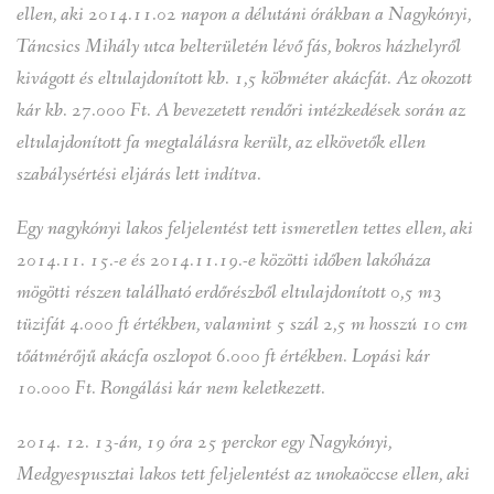
ellen, aki 2014.11.02 napon a délutáni órákban a Nagykónyi,
Táncsics Mihály utca belterületén lévő fás, bokros házhelyről
kivágott és eltulajdonított kb. 1,5 köbméter akácfát. Az okozott
kár kb. 27.000 Ft. A bevezetett rendőri intézkedések során az
eltulajdonított fa megtalálásra került, az elkövetők ellen
szabálysértési eljárás lett indítva.
Egy nagykónyi lakos feljelentést tett ismeretlen tettes ellen, aki
2014.11. 15.-e és 2014.11.19.-e közötti időben lakóháza
mögötti részen található erdőrészből eltulajdonított 0,5 m3
tüzifát 4.000 ft értékben, valamint 5 szál 2,5 m hosszú 10 cm
tőátmérőjű akácfa oszlopot 6.000 ft értékben. Lopási kár
10.000 Ft. Rongálási kár nem keletkezett.
2014. 12. 13-án, 19 óra 25 perckor egy Nagykónyi,
Medgyespusztai lakos tett feljelentést az unokaöccse ellen, aki