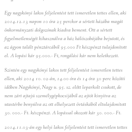
Egy nagykónyi lakos feljelentést tett ismeretlen tettes ellen, aki
2014.12.13 napon 10 óra 25 perckor a sértett házába magát
önkormányzati dolgozónak kiadva bement. Ott a sértett
figyelmetlenségét kihasználva a ház hálószobájába bejutott, és
az ágyon talált pénztárcából 95.000 Ft készpénzt tulajdonított
el. A lopási kár 95.000.- Ft, rongálási kár nem keletkezett.
Szintén egy nagykónyi lakos tett feljelentést ismeretlen tettes
ellen, aki 2014 10. 02-án, 14.00 óra és 14 óra 30 perc közötti
időben Nagykónyi, Nagy u. 95. sz. előtt leparkolt csukott, de
nem zárt ajtajú személygépkocsijából az ajtót kinyitva az
utastérbe benyúlva az ott elhelyezett övtáskából eltulajdonított
30. 000.- Ft. készpénzt. A lopással okozott kár 30. 000.- Ft.
2014.11.03-án egy helyi lakos feljelentést tett ismeretlen tettes