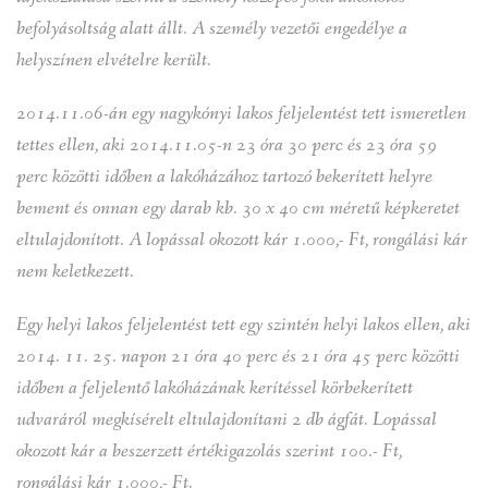
befolyásoltság alatt állt. A személy vezetői engedélye a
helyszínen elvételre került.
2014.11.06-án egy nagykónyi lakos feljelentést tett ismeretlen
tettes ellen, aki 2014.11.05-n 23 óra 30 perc és 23 óra 59
perc közötti időben a lakóházához tartozó bekerített helyre
bement és onnan egy darab kb. 30 x 40 cm méretű képkeretet
eltulajdonított. A lopással okozott kár 1.000,- Ft, rongálási kár
nem keletkezett.
Egy helyi lakos feljelentést tett egy szintén helyi lakos ellen, aki
2014. 11. 25. napon 21 óra 40 perc és 21 óra 45 perc közötti
időben a feljelentő lakóházának kerítéssel körbekerített
udvaráról megkísérelt eltulajdonítani 2 db ágfát. Lopással
okozott kár a beszerzett értékigazolás szerint 100.- Ft,
rongálási kár 1.000,- Ft.