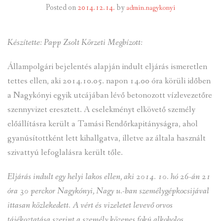
Posted on
2014.12.14.
by
admin.nagykonyi
INTÉZMÉNYEK
Készítette: Papp Zsolt Körzeti Megbízott:
INFORMÁCIÓK
Állampolgári bejelentés alapján indult eljárás ismeretlen
GALÉRIA
tettes ellen, aki 2014.10.05. napon 14.00 óra körüli időben
KAPCSOLAT
a Nagykónyi egyik utcájában lévő betonozott vízlevezetőre
szennyvizet eresztett. A cselekményt elkövető személy
LETÖLTHETŐ NYOMTATVÁNYOK
előállításra került a Tamási Rendőrkapitányságra, ahol
VÁLASZTÁS 2026
gyanúsítottként lett kihallgatva, illetve az általa használt
szivattyú lefoglalásra került tőle.
TELEPÜLÉSIKÉPVISELŐI VAGYONNYILATKOZATOK – 2026.
ÉV
Eljárás indult egy helyi lakos ellen, aki 2014. 10. hó 26-án 21
óra 30 perckor Nagykónyi, Nagy u.-ban személygépkocsijával
ROMA NEMZETISÉGI ÖNKORMÁNYZATI KÉPVISELŐK
ittasan közlekedett. A vért és vizeletet levevő orvos
VAGYONNYILATKOZATA – 2026. ÉV
tájékoztatása szerint a személy közepes fokú alkoholos