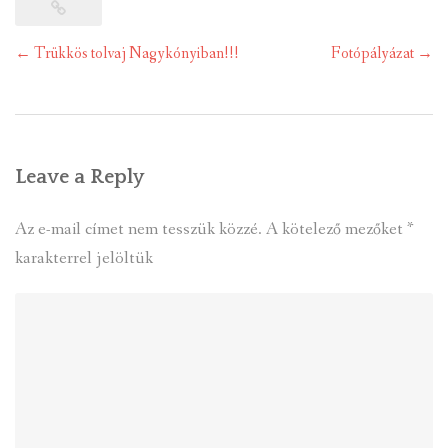
Post
←
Trükkös tolvaj Nagykónyiban!!!
Fotópályázat
→
navigation
Leave a Reply
Az e-mail címet nem tesszük közzé.
A kötelező mezőket
*
karakterrel jelöltük