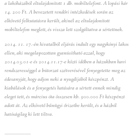
a lakóházából eltulajdonított 1 db. mobiltelefont. A lopási kár
14. 200 Ft. A bevezetett rendőri intézkedések során az
elkövető felkutatásra került, akinél az eltulajdonított
mobiltelefon meglett, és vissza lett szolgáltatva a sértettnek.
2014. 11. 17.-én hivatalból eljárás indult egy nagykónyi lakos
ellen, aki megalapozottan gyanúsítható azzal, hogy
2014.03.01-e és 2014.11.17-e közti időben a házukban havi
rendszerességgel a bútorzat szétverésével fenyegetette meg az
édesanyját, hogy adjon neki a nyugdíjából készpénzt. A
kiabálások és a fenyegetés hatására a sértett ennek mindig
eleget tett, és március óta összesen kb. 900.000 Ft készpénzt
adott át. Az elkövető bűnügyi őrizetbe került, és a házból
hatóságilag ki lett tiltva.