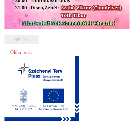
Posts
←
Older posts
navigation