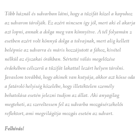
Több háznál és udvarban látni, hogy a tűzifát közel a kapuhoz
az udvaron tárolják. Ez azért nincsen így jól, mert aki el akarja
azt lopni, annak a dolga meg van könnyítve. A tél folyamán 2
esetben azért volt könnyű dolga a tolvajnak, mert alig kellett
belépnie az udvarra és máris hozzájutott a fához, kivétel
nélkül az éjszakai órákban. Sértetté válás megelőzése
érdekében célszerű a tűzifát lakattal lezárt helyen tárolni.
Javaslom továbbá, hogy akinek van kutyája, akkor azt kösse oda
a fatároló helyiség közelébe, hogy illetéktelen személy
behatolása esetén jelezni tudjon az állat. Aki anyagilag
megteheti, az szereltessen fel az udvarba mozgásérzékelős
reflektort, ami megvilágítja mozgás esetén az udvart.
Felhívás!