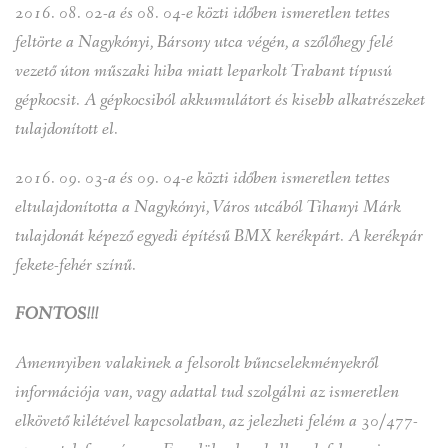
2016. 08. 02-a és 08. 04-e közti időben ismeretlen tettes
feltörte a Nagykónyi, Bársony utca végén, a szőlőhegy felé
vezető úton műszaki hiba miatt leparkolt Trabant típusú
gépkocsit. A gépkocsiból akkumulátort és kisebb alkatrészeket
tulajdonított el.
2016. 09. 03-a és 09. 04-e közti időben ismeretlen tettes
eltulajdonította a Nagykónyi, Város utcából Tihanyi Márk
tulajdonát képező egyedi építésű BMX kerékpárt. A kerékpár
fekete-fehér színű.
FONTOS!!!
Amennyiben valakinek a felsorolt bűncselekményekről
információja van, vagy adattal tud szolgálni az ismeretlen
elkövető kilétével kapcsolatban, az jelezheti felém a 30/477-