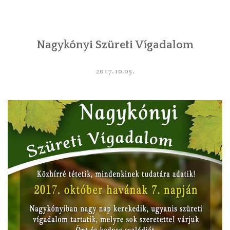
INTÉZMÉNYEK
Nagykónyi Szüreti Vígadalom
INFORMÁCIÓK
GALÉRIA
2017.10.05.
KAPCSOLAT
LETÖLTHETŐ NYOMTATVÁNYOK
VÁLASZTÁS 2026
TELEPÜLÉSIKÉPVISELŐI VAGYONNYILATKOZATOK – 2026.
ÉV
ROMA NEMZETISÉGI ÖNKORMÁNYZATI KÉPVISELŐK
VAGYONNYILATKOZATA – 2026. ÉV