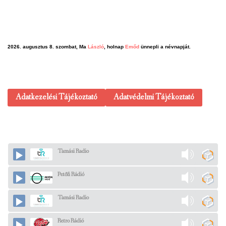
2026. augusztus 8. szombat, Ma
László
, holnap
Emőd
ünnepli a névnapját.
Adatkezelési Tájékoztató
Adatvédelmi Tájékoztató
Tamási Radio
Petőfi Rádió
Tamási Radio
Retro Rádió