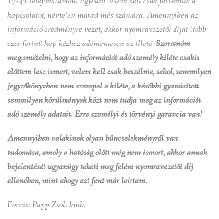
17-42 telefonszámon. Egyedül velem kell csak felvennie a
kapcsolatot, névtelen marad más számára. Amennyiben az
információ eredményre vezet, akkor nyomravezetői díjat (több
ezer forint) kap kézhez adómentesen az illető.
Szeretném
megismételni, hogy az információt adó személy kiléte csakis
előttem lesz ismert, velem kell csak beszélnie, sehol, semmilyen
jegyzőkönyvben nem szerepel a kiléte, a későbbi gyanúsított
semmilyen körülmények közt nem tudja meg az információt
adó személy adatait. Erre személyi és törvényi garancia van!
Amennyiben valakinek olyan bűncselekményről van
tudomása, amely a hatóság előtt még nem ismert, akkor annak
bejelentését ugyanúgy teheti meg felém nyomravezetői díj
ellenében, mint ahogy azt fent már leírtam.
Forrás: Papp Zsolt kmb.