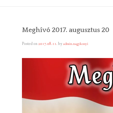
ÁLTALÁNOS
ÖNKORMÁNY
Meghívó 2017. augusztus 20
RENDEL
PÁLYÁZ
Posted on
2017.08.11.
by
admin.nagykonyi
TÁRSUL
VÁLASZTÁS
FALUGOND
TEMETŐGO
KÖZFOGLA