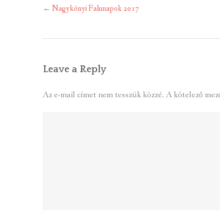
Post
←
Nagykónyi Falunapok 2017
navigation
Leave a Reply
Az e-mail címet nem tesszük közzé.
A kötelező mez