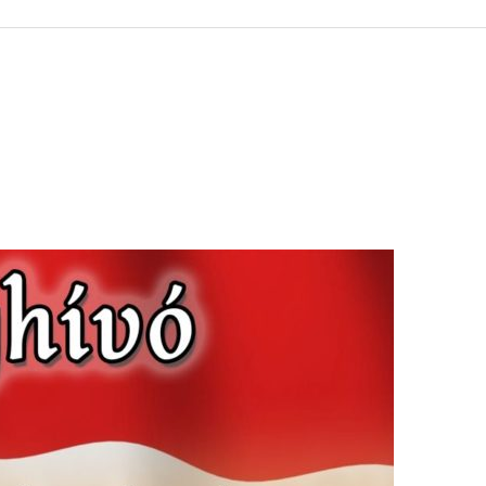
 KÖZZÉTÉTELI LISTA
ÓVODA
GYEPMESTERI SZOLGÁ
ZATI BIZOTTSÁG
RÓMAI KATOLIKUS PLÉBÁNIA
GYÓGYSZERTÁR
ETEK
HÁZIORVOSI RENDELÉ
ATOK
KÖRZETI MEGBÍZOTT
ÁSOK
POLGÁRŐR EGYESÜLE
I INFORMÁCIÓK
SZOCIÁLIS ELLÁTÁSOK
NOKI SZOLGÁLAT
VÉDŐNŐI SZOLGÁLAT
NDNOKI SZOLGÁLAT
TURIZMUS
LKOZTATÁSOK
HIRDETMÉNYEK
ELLÁTOTT JOGI KÉPVI