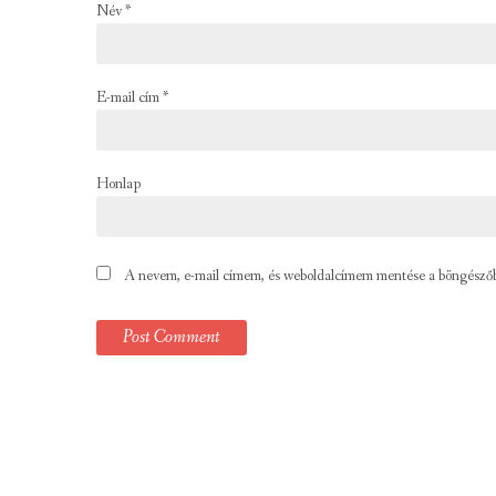
Név
*
E-mail cím
*
Honlap
A nevem, e-mail címem, és weboldalcímem mentése a böngésző