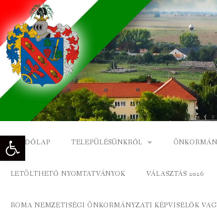
Skip
to
content
Eszköztár megnyitása
KEZDŐLAP
TELEPÜLÉSÜNKRŐL
ÖNKORMÁN
NAGYKÓNYI TÖRTÉNETE
NAGYKÓNY
LETÖLTHETŐ NYOMTATVÁNYOK
VÁLASZTÁS 2026
DÍSZPOLGÁROK
NAGYKÓNYI
ROMA NEMZETISÉGI ÖNKORMÁNYZATI KÉPVISELŐK VAGY
A KÖZSÉG FÖLDRAJZI NEVEI
ROMA ÖNK