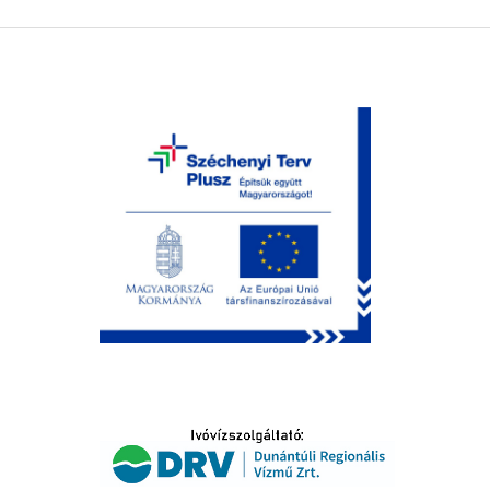
LTATÁS
IDŐSEK KÖSZÖNTÉSE
S
T
SELŐ