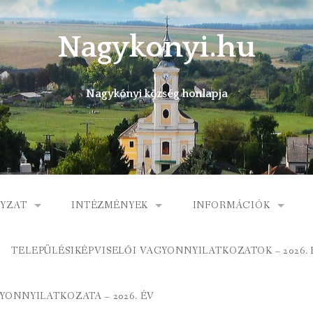
Nagykonyi.hu
Nagykónyi község honlapja
YZAT
INTÉZMÉNYEK
INFORMÁCIÓK
I KÖZSÉG ÖNKORMÁNYZATA
MŰVELŐDÉSI HÁZ
E-ÜGYINTÉZÉS
TELEPÜLÉSIKÉPVISELŐI VAGYONNYILATKOZATOK – 2026. 
 KÖZÖS ÖNKORMÁNYZATI HIVATAL
KÖNYVTÁR
FOGORVOSI RENDELÉ
ONNYILATKOZATA – 2026. ÉV
ORMÁNYZAT
ÁLTALÁNOS ISKOLA
GYERMEKJÓLÉTI SZOL