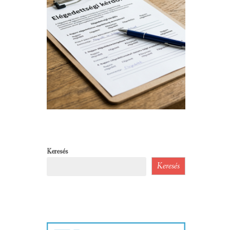
Keresés
Keresés