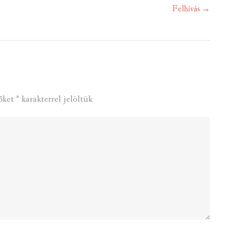
Felhívás
→
őket
*
karakterrel jelöltük